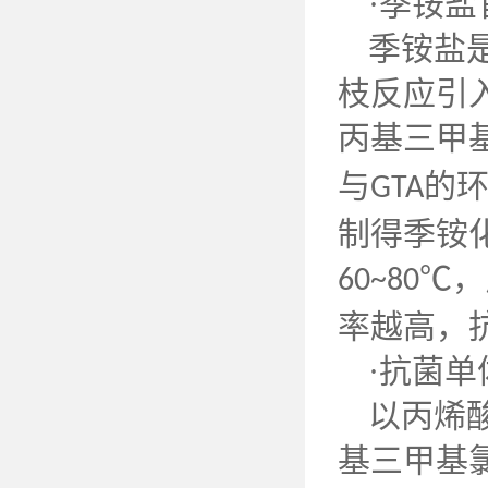
·季铵
季铵盐
枝反应引
丙基三甲
与
的
GTA
制得季铵
℃，
60~80
率越高，
·抗菌
以丙烯
基三甲基