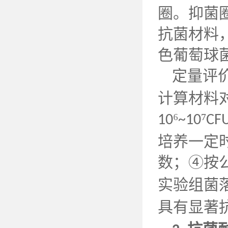
圈。抑菌
抗菌材料
色葡萄球
定量评
计算材料
⁶
⁷
10
~10
CF
培养一定
数；④按
实验组菌
具有显著