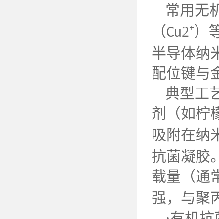
常用无
（
2⁺
Cu
半导体纳
配位键与
典型工
剂（如柠
吸附在纳
抗菌凝胶
载量（通
强，与聚
·有机抗