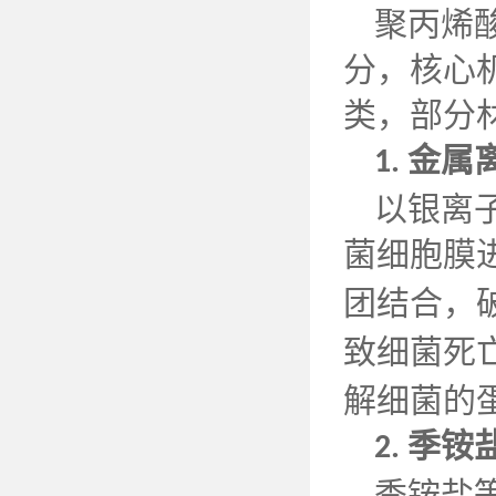
聚丙烯
分，核心
类，部分
金属
1.
以银离
菌细胞膜
团结合，
致细菌死
解细菌的
季铵
2.
季铵盐