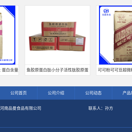
含量
鱼胶原蛋白肽小分子活性肽胶原蛋
可可粉可可豆超微粉烘焙
粉
白食品级深海鱼水解粉冲剂肽粉
饮料冲调饮品原料现货批
公司首页
公司介绍
公司动态
产品
河南品曼食品有限公司
联系人：孙方