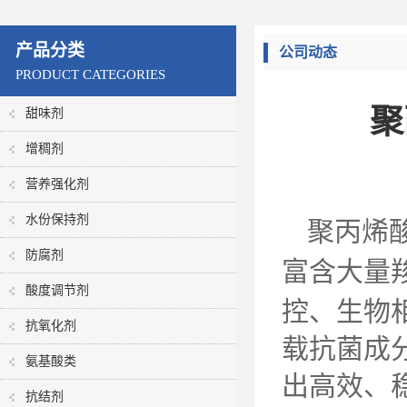
产品分类
公司动态
PRODUCT CATEGORIES
聚
甜味剂
增稠剂
营养强化剂
水份保持剂
聚丙烯
防腐剂
富含大量
酸度调节剂
控、生物
抗氧化剂
载抗菌成
氨基酸类
出高效、
抗结剂