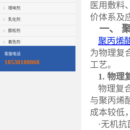
医用敷料
增味剂
价体系及
乳化剂
一、
膨松剂
聚丙烯
着色剂
为物理复
客服电话
18538188868
工艺。
1.
物理
物理复
与聚丙烯
成本较低
·无机抗