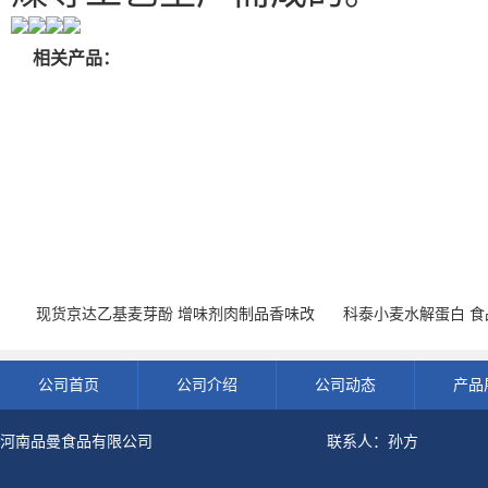
相关产品：
现货京达乙基麦芽酚 增味剂肉制品香味改
科泰小麦水解蛋白 食品
良剂 500g袋
开发票 小
公司首页
公司介绍
公司动态
产品
河南品曼食品有限公司
联系人：孙方