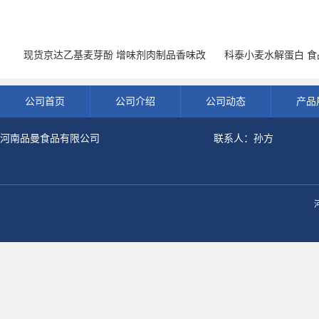
现货京达乙基麦芽酚 增味剂肉制品香味改
科泰小麦水解蛋白 食品
良剂 500g袋
开发票 小
公司首页
公司介绍
公司动态
产品
河南品曼食品有限公司
联系人：孙方