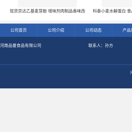
现货京达乙基麦芽酚 增味剂肉制品香味改
科泰小麦水解蛋白 食品
良剂 500g袋
开发票 小
公司首页
公司介绍
公司动态
产品
河南品曼食品有限公司
联系人：孙方