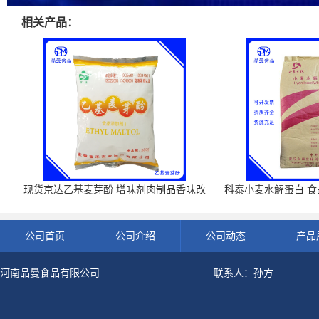
相关产品：
现货京达乙基麦芽酚 增味剂肉制品香味改
科泰小麦水解蛋白 食品
良剂 500g袋
开发票 小
公司首页
公司介绍
公司动态
产品
河南品曼食品有限公司
联系人：孙方