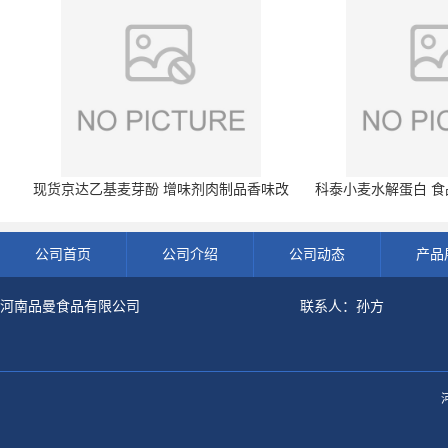
现货京达乙基麦芽酚 增味剂肉制品香味改
科泰小麦水解蛋白 食品
良剂 500g袋
开发票 小
公司首页
公司介绍
公司动态
产品
河南品曼食品有限公司
联系人：孙方