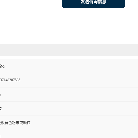
发送咨询信息
强化
37148207585
级
袋
至淡黄色粉末或颗粒
月