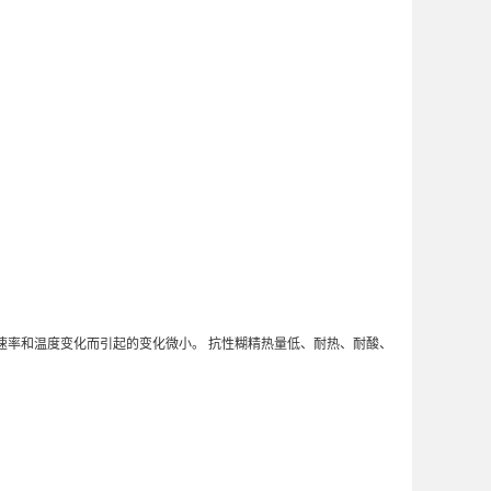
度值随剪切速率和温度变化而引起的变化微小。 抗性糊精热量低、耐热、耐酸、