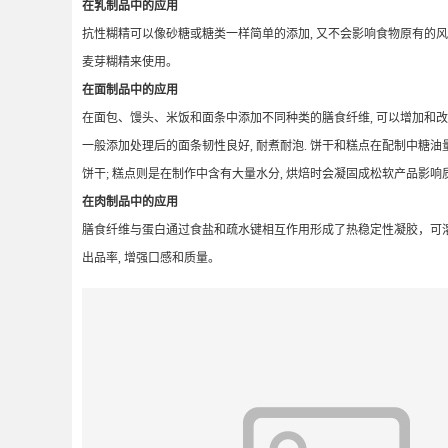
在乳制品中的应用
抗性糊精可以像砂糖或糖类一样简单的添加, 又不会影响食物原有的风
麦芽糊精来使用。
在面制品中的应用
在面包、馒头、米饭和面条中添加不同种类的膳食纤维, 可以增加和改善面
一般添加处理后的面条韧性良好, 耐煮耐泡. 饼干和糕点在配制中糖油
饼干; 糕点则是在制作中含有大量水分, 烘焙时会凝固成松软产品影响
在肉制品中的应用
膳食纤维与蛋白通过食盐和疏水键相互作用形成了热稳定性凝胶，可溶性
出品率, 增强口感和质量。