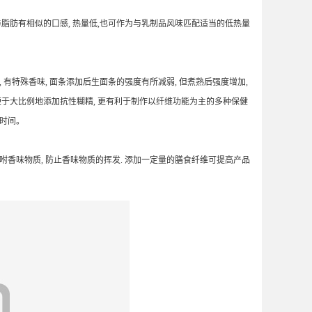
脂肪有相似的口感, 热量低,也可作为与乳制品风味匹配适当的低热量
 有特殊香味, 面条添加后生面条的强度有所减弱, 但煮熟后强度增加,
 便于大比例地添加抗性糊精, 更有利于制作以纤维功能为主的多种保健
放时间。
香味物质, 防止香味物质的挥发. 添加一定量的膳食纤维可提高产品