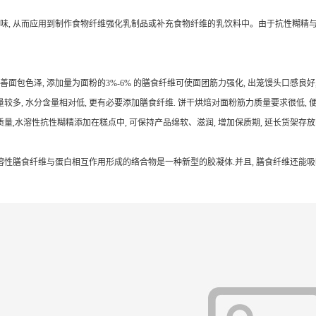
味, 从而应用到制作食物纤维强化乳制品或补充食物纤维的乳饮料中。由于抗性糊精与
包色泽, 添加量为面粉的3%-6% 的膳食纤维可使面团筋力强化, 出笼馒头口感良好,
量较多, 水分含量相对低, 更有必要添加膳食纤维. 饼干烘焙对面粉筋力质量要求很低,
质量,水溶性抗性糊精添加在糕点中, 可保持产品绵软、滋润, 增加保质期, 延长货架存
膳食纤维与蛋白相互作用形成的络合物是一种新型的胶凝体.并且, 膳食纤维还能吸咐