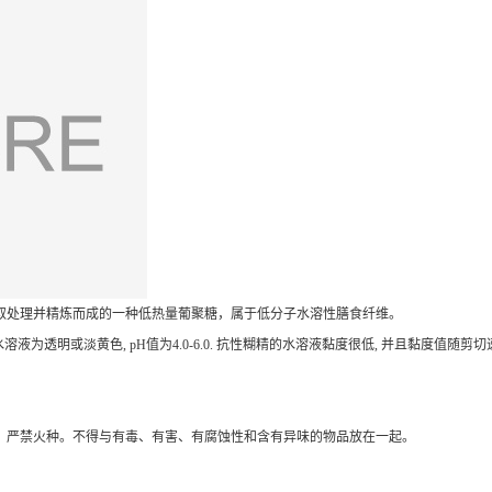
取处理并精炼而成的一种低热量葡聚糖，属于低分子水溶性膳食纤维。
0%水溶液为透明或淡黄色, pH值为4.0-6.0. 抗性糊精的水溶液黏度很低, 并且黏
，严禁火种。不得与有毒、有害、有腐蚀性和含有异味的物品放在一起。