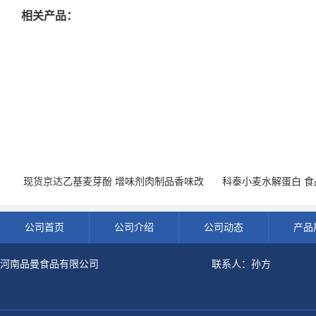
相关产品：
现货京达乙基麦芽酚 增味剂肉制品香味改
科泰小麦水解蛋白 食品
良剂 500g袋
开发票 小
公司首页
公司介绍
公司动态
产品
河南品曼食品有限公司
联系人：孙方