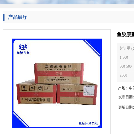
产品展厅
鱼胶原蛋
起订量 (
1-300
300-500
≥500
产地：
中
发布日期
更新日期