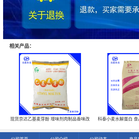
相关产品：
现货京达乙基麦芽酚 增味剂肉制品香味改
科泰小麦水解蛋白 食品
良剂 500g袋
开发票 小