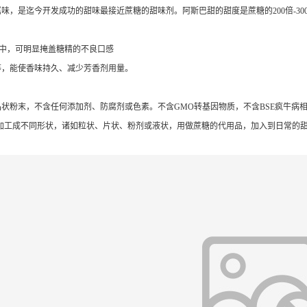
，是迄今开发成功的甜味最接近蔗糖的甜味剂。阿斯巴甜的甜度是蔗糖的200倍-30
精中，可明显掩盖糖精的不良口感
等，能使香味持久、减少芳香剂用量。
状粉末，不含任何添加剂、防腐剂或色素。不含GMO转基因物质，不含BSE疯牛病
加工成不同形状，诸如粒状、片状、粉剂或液状，用做蔗糖的代用品，加入到日常的