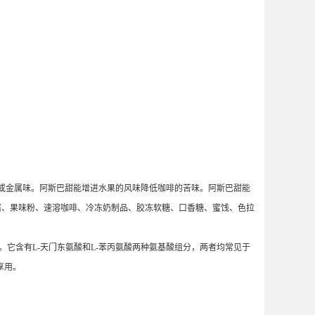
味或金属味。阿斯巴甜能增进水果的风味降低咖啡的苦味。阿斯巴甜能
酱、果味粉、速溶咖啡、冷冻奶制品、胶冻软糖、口香糖、蜜饯、色拉
发现的。它含有L-天门东氨酸和L-苯丙氨酸两种氨基酸组分，两者均常见于
享用。