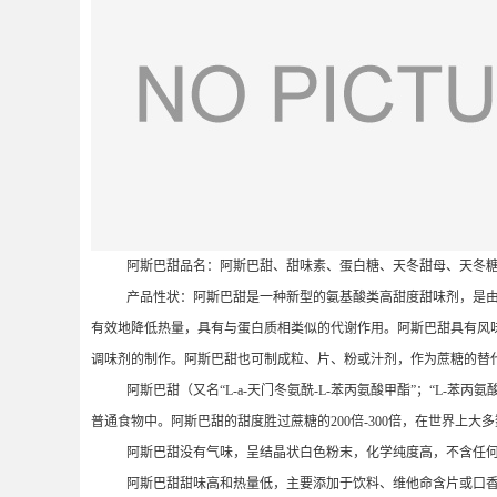
阿斯巴甜品名：阿斯巴甜、甜味素、蛋白糖、天冬甜母、天冬
产品性状：阿斯巴甜是一种新型的氨基酸类高甜度甜味剂，是由
有效地降低热量，具有与蛋白质相类似的代谢作用。阿斯巴甜具有风
调味剂的制作。阿斯巴甜也可制成粒、片、粉或汁剂，作为蔗糖的替
阿斯巴甜（又名“L-a-天门冬氨酰-L-苯丙氨酸甲酯”；“L-苯
普通食物中。阿斯巴甜的甜度胜过蔗糖的200倍-300倍，在世界上
阿斯巴甜没有气味，呈结晶状白色粉末，化学纯度高，不含任
阿斯巴甜甜味高和热量低，主要添加于饮料、维他命含片或口