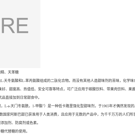
糖精、天苯糖
L-天冬氨酸和L-苯丙氨酸组成的二肽化合物。而没有其他人造甜味剂的苦味，化学
味好、甜度高、热值低、安全可靠等特点，可广泛应用于碳酸饮料、带果肉饮料、果
代品直接加到日常甜食中。
丙氨酸，L-a-天门冬氨酰，1-甲酯”）是一种低卡路里强化型甜味剂，于1965年才偶然
大多数国家阿斯巴甜已获准用于人类消费，且应用于无数的产品中，为千千万万的人们所
何添加剂、防腐剂或色素。
香糖代替糖的使用。