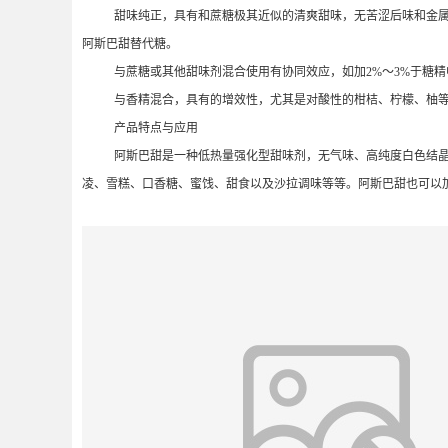
甜味纯正，具有和蔗糖极其近似的清爽甜味，无苦涩后味和金属味
阿斯巴甜替代糖。
与蔗糖或其他甜味剂混合使用有协同效应，如加2%～3%于糖
与香精混合，具有的增效性，尤其是对酸性的柑桔、柠檬、柚
产品特点与应用
阿斯巴甜是一种低热量强化型甜味剂，无气味、高纯度白色结晶
凌、雪糕、口香糖、蜜饯、甜食以及沙拉调味等等。阿斯巴甜也可以