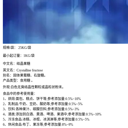
规格\袋： 25KG/袋
最小起订量：1KG/袋
中文名：结晶果糖
英文名：Crystalline fructose
别名：固体果葡糖、右旋糖。
产品类型：食用糖 。
外观:白色无臭结晶性颗粒或晶粒状粉末。
食品中的参考使用量：
1、烘焙:面包、糕点、饼干等;参考添加量:0.5%~10%
2、乳制品:牛奶、豆奶、酸奶等;参考添加量:0.5%~5%
3、饮料:各种果汁、碳酸饮料;参考添加量:0.5%~3%
4、酒类:添加到白酒、黄酒、啤酒、果酒中;参考添加量:0.5%~10%
5、冷冻食品:冰糕、冰棍、冰淇淋等;参考添加量:0.5%~5%
6、休闲食品:布丁、果冻等;参考添加量:8%~9%