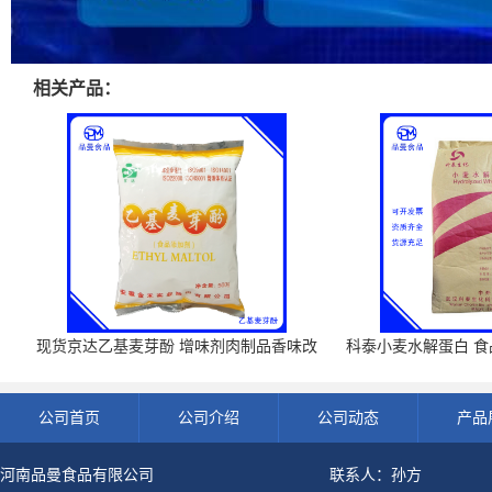
相关产品：
现货京达乙基麦芽酚 增味剂肉制品香味改
科泰小麦水解蛋白 食品
良剂 500g袋
开发票 小
公司首页
公司介绍
公司动态
产品
河南品曼食品有限公司
联系人：孙方