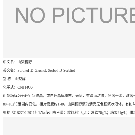
中文名：山梨糖醇
英文名：Sorbitol ,D-Glucitol, Sorbol, D-Sorbitol
别 称：山梨醇
化学式：C6H14O6
山梨糖醇为无色针状结晶，或白色晶体粉末，无臭，有清凉甜味，易溶于水，难溶
88~102
℃
范围内变化，相对密度约1.49。山梨糖醇液为清亮无色糖浆状液体，有
根据《GB2760-2011》实际使用参考量：软饮料1.3g/L；冷饮70g/L；糖果21g/L；烘焙