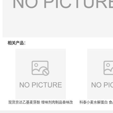
相关产品：
现货京达乙基麦芽酚 增味剂肉制品香味改
科泰小麦水解蛋白 食品
良剂 500g袋
开发票 小