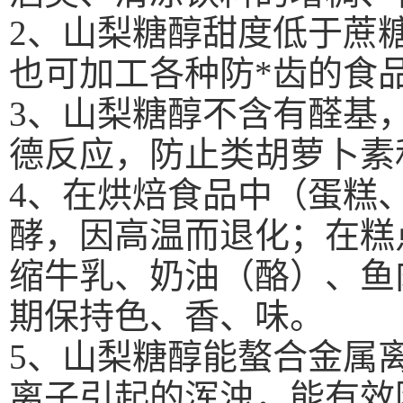
2
、山梨糖醇甜度低于蔗
也可加工各种防*齿的食
3
、山梨糖醇不含有醛基
德反应，防止类胡萝卜素
4
、在烘焙食品中（蛋糕
酵，因高温而退化；在糕
缩牛乳、奶油（酪）、鱼
期保持色、香、味。
5
、山梨糖醇能螯合金属
离子引起的浑浊，能有效