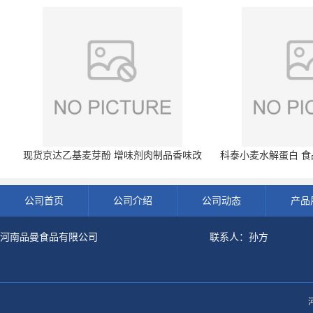
现货京达乙基麦芽酚 增味剂肉制品香味改
科泰小麦水解蛋白 食品
良剂 500g袋
开发票 小
公司首页
公司介绍
公司动态
产品
河南品曼食品有限公司
联系人：孙方