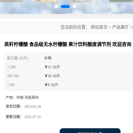
您当前的位置：
网站首页
>
产品展厅
>
调节剂 欢迎咨询
英轩柠檬酸 食品级无水柠檬酸 果汁饮料酸度调节剂 欢迎咨询
起订量 (公斤)
价格
1-200
￥
11 /公斤
200-500
￥
10 /公斤
≥500
￥
9 /公斤
产地：
中国 河南郑州
发布日期：
2023-05-28
更新日期：
2025-07-31