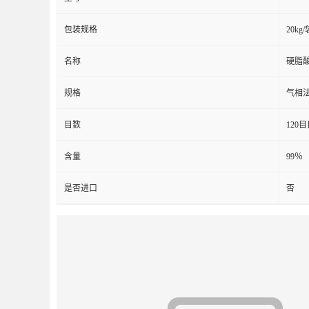
包装规格
20kg/
名称
硬脂
规格
气相
目数
120
含量
99％
是否进口
否