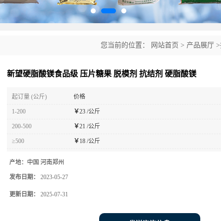
您当前的位置：
网站首页
>
产品展厅
>
脂酸镁
新望硬脂酸镁食品级 压片糖果 脱模剂 抗结剂 硬脂酸镁
起订量 (公斤)
价格
1-200
￥
23 /公斤
200-500
￥
21 /公斤
≥500
￥
18 /公斤
产地：
中国 河南郑州
发布日期：
2023-05-27
更新日期：
2025-07-31