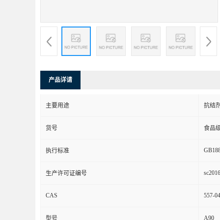
产品详请
主要用途
抗结
货号
食品
GB188
执行标准
sc201
生产许可证编号
CAS
557-04
A90
型号