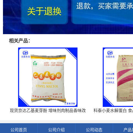
相关产品：
现货京达乙基麦芽酚 增味剂肉制品香味改
科泰小麦水解蛋白 食品
良剂 500g袋
开发票 小
公司首页
公司介绍
公司动态
产品