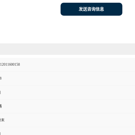
发送咨询信息
12011600158
8
级
桶
粉末
月