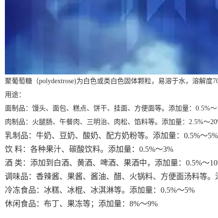
聚葡萄糖（
polydextrose)
为白色或类白色固体颗粒，易溶于水，溶解度
7
用途：
面制品：馒头、面包、糕点、饼干、挂面、方便面等。添加量：
0.5%
～
肉制品：火腿肠、午餐肉、三明治、肉松、馅料等。添加量：
2.5%
～
2
乳制品：牛奶、豆奶、酸奶、配方奶粉等。添加量：
0.5%
～
5%
饮
料：各种果汁、碳酸饮料。添加量：
0.5%
～
3%
酒
类：添加到白酒、黄酒、啤酒、果酒中，添加量：
0.5%
～
1
调味品：香辣酱、果酱、酱油、醋、火锅料、方便面汤料等。
冷冻食品：冰糕、冰棍、冰淇淋等。添加量：
0.5%
～
5%
休闲食品：布丁、果冻等；添加量：
8%
～
9%