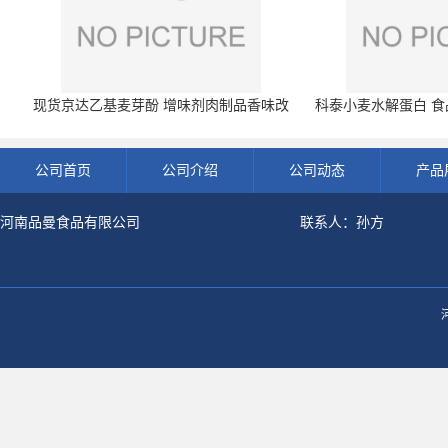
现货京达乙基麦芽酚 增味剂肉制品香味改
科泰小麦水解蛋白 食品
良剂 500g袋
开发票 小
公司首页
公司介绍
公司动态
产品
河南品曼食品有限公司
联系人：孙方