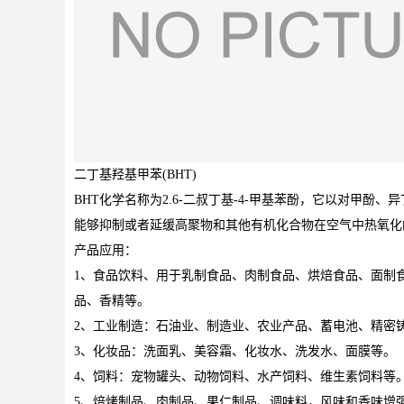
二丁基羟基甲苯(BHT)
BHT化学名称为2.6-二叔丁基-4-甲基苯酚，它以对甲
能够抑制或者延缓高聚物和其他有机化合物在空气中热氧化
产品应用：
1
、食品饮料、用于乳制食品、肉制食品、烘焙食品、面制
品、香精等。
2
、工业制造：石油业、制造业、农业产品、蓄电池、精密
3
、化妆品：洗面乳、美容霜、化妆水、洗发水、面膜等。
4
、饲料：宠物罐头、动物饲料、水产饲料、维生素饲料等
5
、焙烤制品、肉制品、果仁制品、调味料，风味和香味增