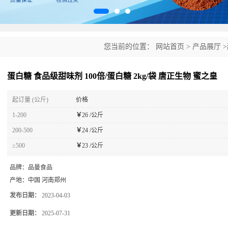
您当前的位置：
网站首页
>
产品展厅
>
物 蜜之皇
蛋白糖 食品级甜味剂 100倍/蛋白糖 2kg/袋 唐正生物 蜜之皇
起订量 (公斤)
价格
1-200
￥
26 /公斤
200-500
￥
24 /公斤
≥500
￥
23 /公斤
品牌：
品曼食品
产地：
中国 河南郑州
发布日期：
2023-04-03
更新日期：
2025-07-31