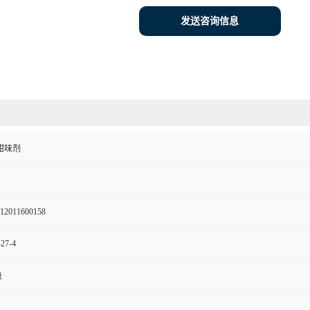
发送咨询信息
甜味剂
12011600158
-27-4
级