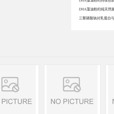
DHA藻油粉的持续创
DHA藻油粉的纯天然
三聚磷酸钠对乳蛋白