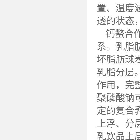
置、温度
透的状态
钙螯合
系。乳脂
坏脂肪球
乳脂分层
作用，完
聚磷酸钠
定的复合
上浮、分
乳饮品上