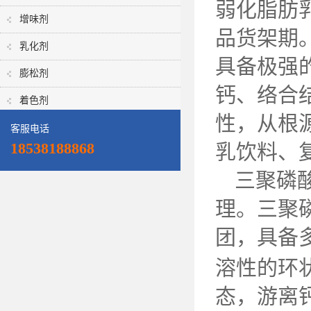
弱化脂肪
增味剂
品货架期
乳化剂
具备极强
膨松剂
钙、络合
着色剂
性，从根
客服电话
18538188868
乳饮料、
三聚磷
理。三聚
团，具备
溶性的环
态，游离