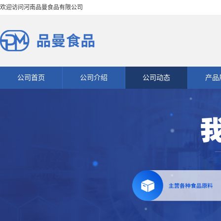
欢迎访问河南品曼食品有限公司
公司首页
公司介绍
公司动态
产品