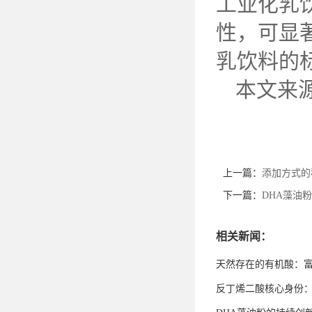
工业化乳
性，可显
乳饮料的
本文来
上一篇：
添加方式的
下一篇：
DHA藻油
相关新闻：
天然存在的有机酸：
反丁烯二酸核心身份