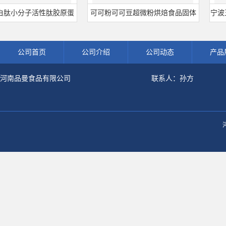
小分子活性肽胶原蛋
可可粉可可豆超微粉烘焙食品固体
宁波王龙
鱼水解粉冲剂肽粉
饮料冲调饮品原料现货批发可可粉
熟肉制
公司首页
公司介绍
公司动态
产品
河南品曼食品有限公司
联系人：孙方