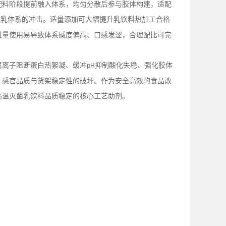
配料阶段提前融入体系，均匀分散后参与胶体构建，适配
对乳体系的冲击。适量添加可大幅提升乳饮料热加工合格
过量使用易导致体系碱度偏高、口感发涩，合理配比可完
属离子阻断蛋白热絮凝、缓冲
抑制酸化失稳、强化胶体
pH
、感官品质与货架稳定性的破坏。作为安全高效的食品改
高温灭菌乳饮料品质稳定的核心工艺助剂。