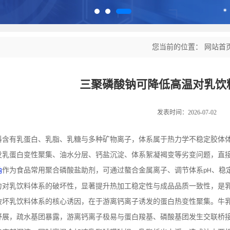
您当前的位置：
网站首
三聚磷酸钠可降低高温对乳饮
发表时间：2026-07-02
料含有乳蛋白、乳脂、乳糖与多种矿物离子，体系属于热力学不稳定胶体
发乳蛋白变性聚集、油水分层、钙盐沉淀、体系絮凝褐变等劣变问题，直
钠
作为食品常用聚合磷酸盐助剂，可通过螯合金属离子、调节体系
、稳
pH
力对乳饮料体系的破坏性，显著提升热加工稳定性与成品品质一致性，是
破坏乳饮料体系的核心诱因，在于游离钙离子诱发的蛋白热变性聚集。牛
舒展，疏水基团暴露，游离钙离子极易与蛋白羧基、磷酸基团发生交联桥