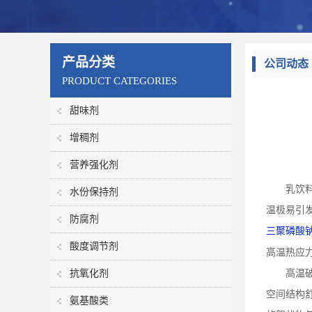
产品分类
公司动态
PRODUCT CATEGORIES
甜味剂
增稠剂
营养强化剂
乳饮
水份保持剂
温极易引
防腐剂
三聚磷酸
酸度调节剂
高温热应
抗氧化剂
高温
空间结构
氨基酸类