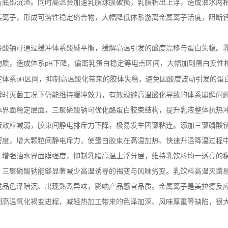
与底部沉渣。同时高温会加速乳脂球膜破损，乳脂析出上浮，造成油水两
镁离子，形成可溶性稳定络合物，大幅降低体系游离金属离子活度，阻断
磷酸钠可通过缓冲体系酸碱平衡，缓解高温引发的酸度漂移与蛋白失稳。
物质，造成体系
下降，偏离乳蛋白稳定等电点区间，大幅加剧蛋白变性
pH
定体系
区间，抑制高温酸化带来的胶体失稳，避免因酸度波动引发的蛋
pH
瞬时灭菌工况下仍能维持缓冲效力，有效规避高温酸化导致的体系崩解问
体界面稳定层面，三聚磷酸钠可优化酪蛋白胶束结构，提升乳液整体抗热
蔽效应减弱，胶束间静电排斥力下降，极易发生团聚粘连。添加三聚磷酸
密度，增大颗粒间静电斥力，使蛋白胶束在高温加热、快速升温降温过程
，增强油水界面膜强度，抑制乳脂高温上浮分层，维持乳饮料均一透亮的
，三聚磷酸钠能够显著减少高温诱导的褐变与风味劣变。乳饮料高温灭菌
成品色泽暗沉、出现熟煮异味，影响产品感官品质。金属离子是美拉德反
制高温氧化褐变进程，减轻热加工带来的色泽加深、风味厚重等缺陷，很