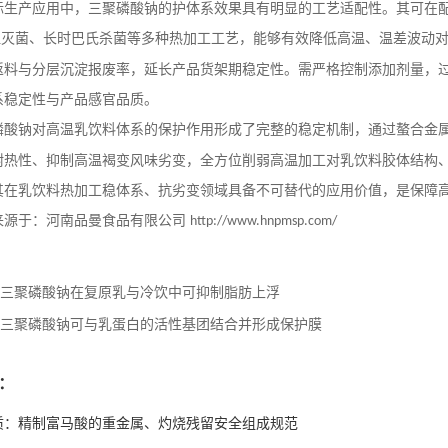
际生产应用中，三聚磷酸钠的护体系效果具有明显的工艺适配性。其可在
温灭菌、长时巴氏杀菌等多种热加工工艺，能够有效降低高温、温差波动
返料与分层沉淀报废率，延长产品货架期稳定性。需严格控制添加剂量，
系稳定性与产品感官品质。
磷酸钠对高温乳饮料体系的保护作用形成了完整的稳定机制，通过螯合金
耐热性、抑制高温褐变风味劣变，全方位削弱高温加工对乳饮料胶体结构
其在乳饮料热加工稳体系、抗劣变领域具备不可替代的应用价值，是保障
来源于：河南品曼食品有限公司
http://www.hnpmsp.com/
三聚磷酸钠在复原乳与冷饮中可抑制脂肪上浮
三聚磷酸钠可与乳蛋白的活性基团结合并形成保护膜
：
质：精制富马酸的重金属、灼烧残留安全组成规范