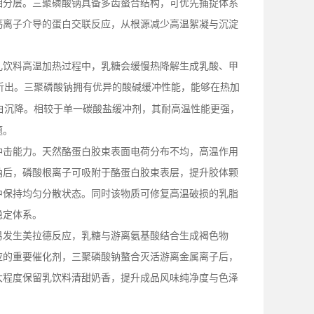
相分层。三聚磷酸钠具备多齿螯合结构，可优先捕捉体系
钙离子介导的蛋白交联反应，从根源减少高温絮凝与沉淀
乳饮料高温加热过程中，乳糖会缓慢热降解生成乳酸、甲
析出。三聚磷酸钠拥有优异的酸碱缓冲性能，能够在热加
白沉降。相较于单一碳酸盐缓冲剂，其耐高温性能更强，
题。
冲击能力。天然酪蛋白胶束表面电荷分布不均，高温作用
钠后，磷酸根离子可吸附于酪蛋白胶束表层，提升胶体颗
中保持均匀分散状态。同时该物质可修复高温破损的乳脂
稳定体系。
易发生美拉德反应，乳糖与游离氨基酸结合生成褐色物
应的重要催化剂，三聚磷酸钠螯合灭活游离金属离子后，
大程度保留乳饮料清甜奶香，提升成品风味纯净度与色泽