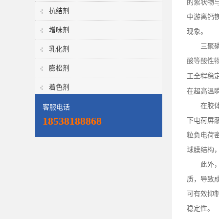
的絮状物
抗结剂
中游离钙
增味剂
现象。
三聚
乳化剂
酸等酸性
膨松剂
工全程稳
着色剂
在超高温
在胶
客服电话
18538188868
下电荷屏
粒负电荷
球膜结构
此外
质，导致
可有效抑
稳定性。