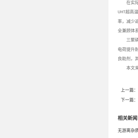
在实
超高
UHT
率，减少
全兼顾体
三聚
电荷提升
良助剂，
本文
上一篇：
下一篇：
相关新闻
无游离杂