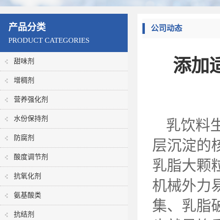
产品分类
公司动态
PRODUCT CATEGORIES
添加
甜味剂
增稠剂
营养强化剂
水份保持剂
乳饮料
防腐剂
层沉淀的
酸度调节剂
乳脂大颗
抗氧化剂
机械外力
氨基酸类
集、乳脂
抗结剂