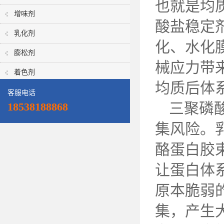
也就是均
增味剂
酸盐稳定
乳化剂
化、水化
膨松剂
械应力带
着色剂
均质后体
客服电话
三聚磷
18538188868
集风险。
酪蛋白胶
让蛋白体
原本脆弱
集，产生