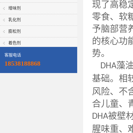
现了高稳
增味剂
零食、软
乳化剂
予脑部营
膨松剂
的核心功
着色剂
势。
客服电话
18538188868
藻
DHA
基础。相
风险、不
合儿童、
被壁
DHA
腥味重、