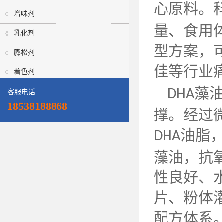
心原料。
增味剂
量、食用
乳化剂
型方案，
膨松剂
佳等行业
着色剂
藻
DHA
客服电话
18538188868
撑。经过
油脂
DHA
藻油，抗
性良好、
片、粉体
配方体系