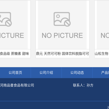
级 蔗糖素 甜味
鼎元 天然可可粉 固体饮料脱脂可可
山松生物 大豆分
正品 三氯蔗糖
粉 烘培原料 25kg/袋
型 食品级
公司首页
公司介绍
公司动态
产品
河南品曼食品有限公司
联系人：孙方