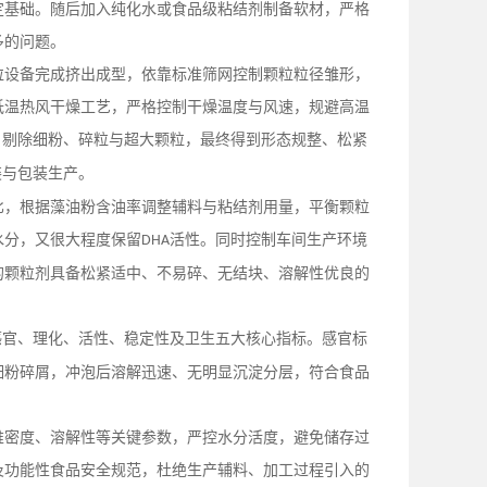
定基础。随后加入纯化水或食品级粘结剂制备软材，严格
多的问题。
粒设备完成挤出成型，依靠标准筛网控制颗粒粒径雏形，
低温热风干燥工艺，严格控制干燥温度与风速，规避高温
，剔除细粉、碎粒与超大颗粒，最终得到形态规整、松紧
装与包装生产。
比，根据藻油粉含油率调整辅料与粘结剂用量，平衡颗粒
水分，又很大程度保留
活性。同时控制车间生产环境
DHA
的颗粒剂具备松紧适中、不易碎、无结块、溶解性优良的
感官、理化、活性、稳定性及卫生五大核心指标。感官标
细粉碎屑，冲泡后溶解迅速、无明显沉淀分层，符合食品
堆密度、溶解性等关键参数，严控水分活度，避免储存过
及功能性食品安全规范，杜绝生产辅料、加工过程引入的