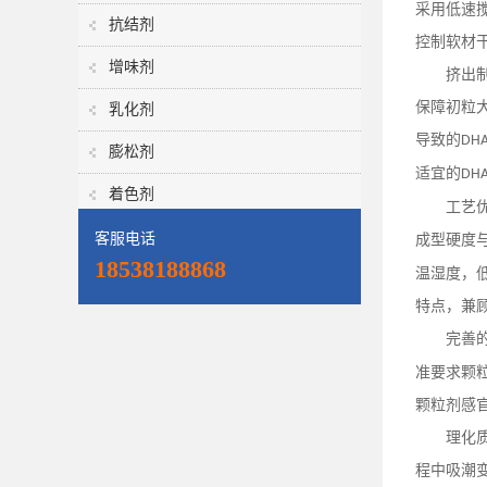
采用低速
抗结剂
控制软材
增味剂
挤出
保障初粒
乳化剂
导致的
DH
膨松剂
适宜的
DH
着色剂
工艺
客服电话
成型硬度
18538188868
温湿度，
特点，兼
完善
准要求颗
颗粒剂感
理化
程中吸潮