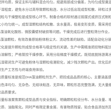
搅拌均质，保证主料与辅料混合均匀，规避局部成分偏差，为均匀成型奠
干湿程度，避免水分过高导致颗粒粘连、水分过低出现成型松散、碎粒过
制粒与干燥整粒是成型核心环节。制备合格的软材通过摇摆式或挤压式制
大小均匀统一。成型湿颗粒结构松散、含水量高，极易变形变质，需采用
藻油氧化酸败、微胶囊壁材破损等问题。干燥完成后进行整粒筛分作业
A
藻油颗粒，有效改善原始粉体粉尘大、流动性差的缺陷，适配自动化分
A
优化是提升颗粒剂成型合格率与稳定性的关键。生产中需精准把控物料配
与溶解性；严格管控干燥参数，采用分段梯度干燥模式，既彻底脱除游离
低湿密闭生产可避免粉体与湿颗粒吸潮软化，减少残次颗粒产出。优化后
顾生产工艺性与终端食用体验。
的质量标准是规范
藻油颗粒剂生产、把控成品品质的核心，主要涵盖
DHA
粒色泽均匀、无杂色、无结块粘连、无异味，颗粒形态完整饱满，无大量
官品质要求。
质量标准聚焦颗粒成型品质与安全指标，明确颗粒粒径分布、水分含量、
变质、油脂氧化。同时严格限定重金属、有害物质残留，贴合食品添加剂