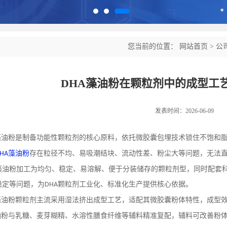
您当前的位置：
网站首页
>
公
DHA藻油粉在颗粒剂中的成型工
发表时间：2026-06-09
藻油粉是制备功能性颗粒剂的核心原料，依托微胶囊包埋技术锁住不饱和
藻油粉
存在粒径不均、易吸潮结块、流动性差、粉尘大等问题，无法
HA
藻油粉加工为均匀、稳定、易溶解、便于分装储存的颗粒剂型，同时配套
稳定等问题，为
颗粒剂工业化、标准化生产提供核心依据。
DHA
藻油粉颗粒剂主流采用湿法挤出成型工艺，适配其微胶囊粉体特性，成型
油粉与乳糖、麦芽糊精、水溶性膳食纤维等辅料精准复配，辅料可改善粉