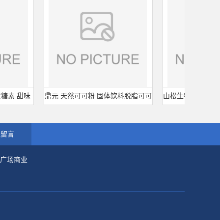
 甜味
鼎元 天然可可粉 固体饮料脱脂可可
山松生物 大豆分离蛋白 S
氯蔗糖
粉 烘培原料 25kg/袋
型 食品级 肉制品
线留言
市广场商业