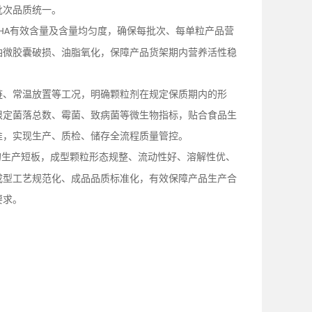
批次品质统一。
有效含量及含量均匀度，确保每批次、每单粒产品营
HA
油微胶囊破损、油脂氧化，保障产品货架期内营养活性稳
链、常温放置等工况，明确颗粒剂在规定保质期内的形
限定菌落总数、霉菌、致病菌等微生物指标，贴合食品生
准，实现生产、质检、储存全流程质量管控。
的生产短板，成型颗粒形态规整、流动性好、溶解性优、
成型工艺规范化、成品品质标准化，有效保障产品生产合
要求。