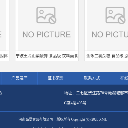
宁波王龙山梨酸钾 食品级 饮料面食
金禾三氯蔗糖 食品级 蔗糖素
熟肉制品防腐剂 食用保 鲜剂
剂 600倍甜度原装正品 三
产品展厅
证书荣誉
联系方式
在
方
地址：二七区贺江路78号橄榄城都
C座4层405号
河南品曼食品有限公司
版权所有 Copyright (©) 2026
XML