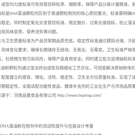
。成型均匀度标准可有效管控碎粒率、细粉率，保障产品分装计量精准、
指标是
藻油颗粒剂区别于普通颗粒制剂的核心质控要点，标准需明确
DHA
D
衡稳定。同时制定氧化劣变管控标准，限定酸价、过氧化值指标，防止藻
出现风味变质、营养流失等问题。
性与卫生质量标准为产品货架期品质兜底。稳定性标准通过模拟仓储、冷
、风味变化要求，确保长期储存无结块、无氧化、无霉变。卫生标准严格
范，杜绝微生物污染风险，保障产品食用安全。同时建立批次追溯抽检标
藻油粉颗粒剂通过湿法挤出成型及精细化工艺优化，可彻底解决原始粉体
。配套建立的感官、理化、活性、稳定性、卫生全方位质量标准，实现了
架期稳定性，全面适配功能性食品、膳食补充剂的工业化生产与市场品质
来源于：河南品曼食品有限公司
http://www.hnpmsp.com/
DHA藻油粉在粉剂中的流动性提升与包装设计考量