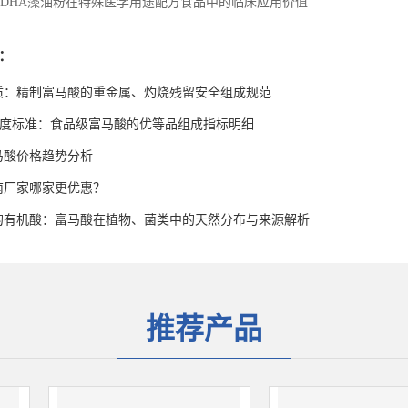
DHA藻油粉在特殊医学用途配方食品中的临床应用价值
：
质：精制富马酸的重金属、灼烧残留安全组成规范
高纯度标准：食品级富马酸的优等品组成指标明细
富马酸价格趋势分析
南厂家哪家更优惠？
的有机酸：富马酸在植物、菌类中的天然分布与来源解析
推荐产品