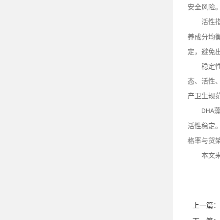
安全风险
活性
养成分均
定，避免
稳定
态、活性
产卫生规
DHA
活性稳定
格率与货
本文
上一篇：