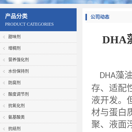
产品分类
公司动态
PRODUCT CATEGORIES
DH
甜味剂
增稠剂
营养强化剂
水份保持剂
藻
DHA
防腐剂
存、适配
酸度调节剂
液开发。
抗氧化剂
材与蛋白
氨基酸类
聚、液面
抗结剂