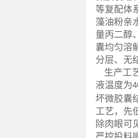
等复配体
藻油粉亲
量丙二醇
囊均匀溶
分层、无
生产工
液温度为
4
坏微胶囊
工艺，先
除肉眼可
严控投料