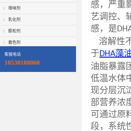
感，严重
增味剂
艺调控、
乳化剂
感，是
DH
膨松剂
溶解性
着色剂
于
藻
DHA
客服电话
18538188868
油脂暴露
低温水体
现分层沉
部营养浓
可通过原
段，系统