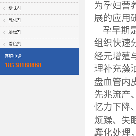
为孕妇营
增味剂
展的应用
乳化剂
孕早期
膨松剂
组织快速
着色剂
经元增殖
客服电话
18538188868
理补充藻
盘血管内
先兆流产
忆力下降
烦躁、失
囊化处理