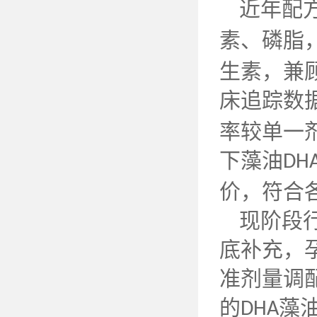
近年配
素、磷脂
生素，兼
床追踪数
率较单一
下藻油
DH
价，符合
现阶段
底补充，
准剂量调
的
藻
DHA