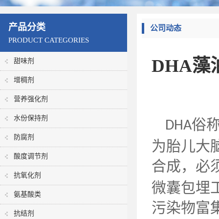
产品分类
公司动态
PRODUCT CATEGORIES
DHA
甜味剂
增稠剂
营养强化剂
水份保持剂
俗
DHA
防腐剂
为胎儿大
酸度调节剂
合成，必
抗氧化剂
微囊包埋
氨基酸类
污染物富
抗结剂