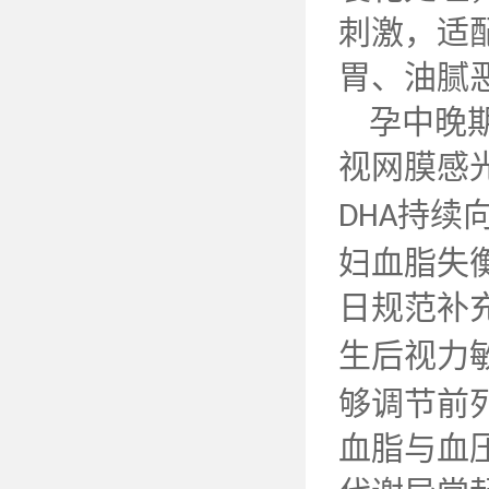
刺激，适
胃、油腻
孕中晚
视网膜感
持续
DHA
妇血脂失
日规范补
生后视力
够调节前
血脂与血