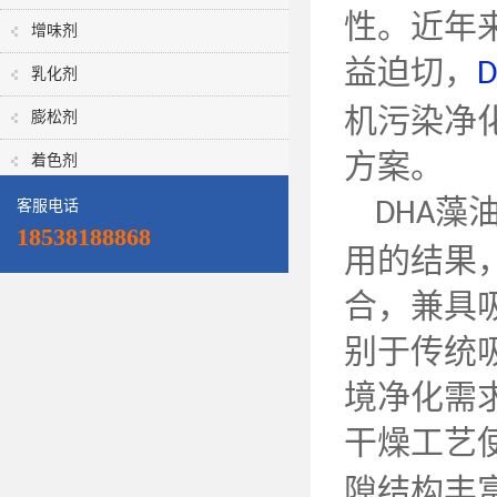
性。近年
增味剂
益迫切，
D
乳化剂
机污染净
膨松剂
方案。
着色剂
藻
客服电话
DHA
18538188868
用的结果
合，兼具
别于传统
境净化需
干燥工艺
隙结构丰