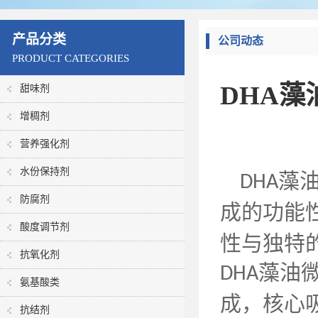
产品分类
公司动态
PRODUCT CATEGORIES
DHA
甜味剂
增稠剂
营养强化剂
水份保持剂
藻
DHA
防腐剂
成的功能
酸度调节剂
性与独特
抗氧化剂
藻油
DHA
氨基酸类
成，核心
抗结剂