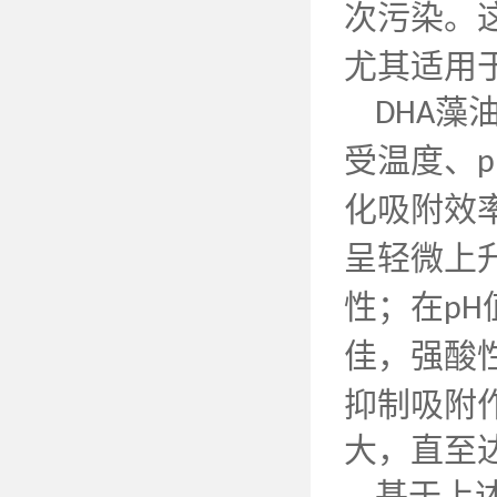
次污染。
尤其适用
藻
DHA
受温度、
p
化吸附效
呈轻微上
性；在
pH
佳，强酸
抑制吸附
大，直至
基于上