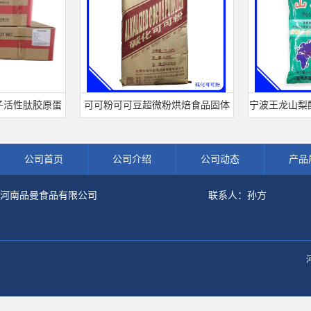
肽胶原蛋
可可粉可可豆超微粉烘焙食品固体
宁波王龙山梨酸钾 
冲剂肽粉
饮料冲调饮品原料现货批发可可粉
熟肉制品防腐剂 
公司首页
公司介绍
公司动态
产品
河南品曼食品有限公司
联系人：孙方