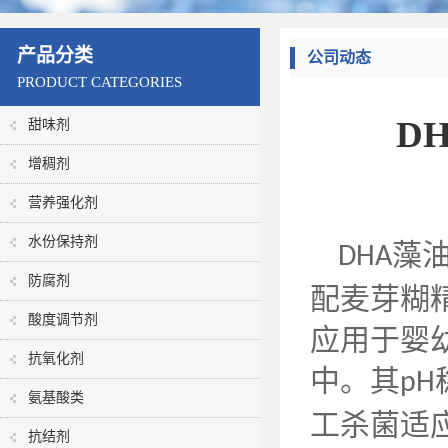
产品分类
公司动态
PRODUCT CATEGORIES
D
甜味剂
增稠剂
营养强化剂
水份保持剂
藻
DHA
防腐剂
配麦芽糊
酸度调节剂
应用于婴
抗氧化剂
中。其
pH
氨基酸类
工杀菌适
抗结剂