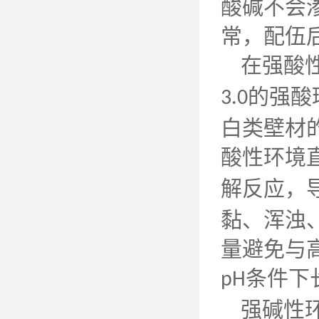
酸碱不会
常，配伍
在强酸
的强酸
3.0
白类壁材
酸性环境
解反应，
黏、浑浊
量避免与
条件下
pH
强碱性