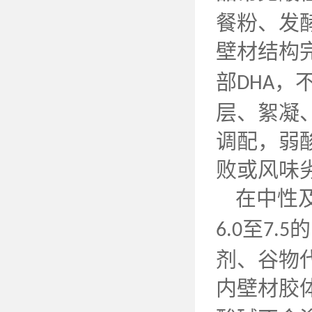
餐粉、发
壁材结构
部
，
DHA
层、絮凝
调配，弱
败或风味
在中性
至
的
6.0
7.5
剂、谷物
内壁材胶