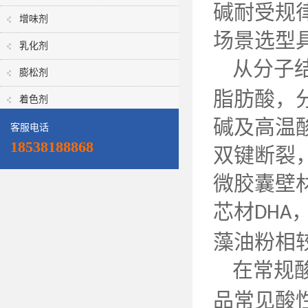
碱耐受规
增味剂
场景选型
乳化剂
从分子
膨松剂
脂肪酸，
着色剂
碱及高温
客服电话
18538188868
双键断裂
微胶囊壁
芯材
DHA
藻油粉相
在常规
品常见酸