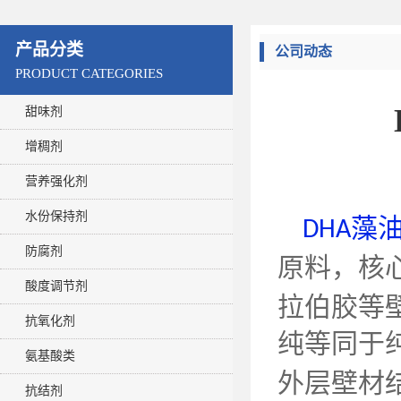
产品分类
公司动态
PRODUCT CATEGORIES
甜味剂
增稠剂
营养强化剂
水份保持剂
藻
DHA
防腐剂
原料，核
酸度调节剂
拉伯胶等
抗氧化剂
纯等同于
氨基酸类
外层壁材
抗结剂