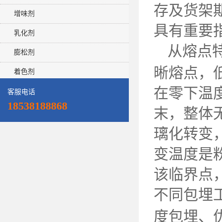
存及货架
增味剂
具有重要
乳化剂
从熔点
膨松剂
晰熔点，
着色剂
在零下温
客服电话
18538188868
末，整体
璃化转变
变温度是
该临界点
不同包埋
度包埋、