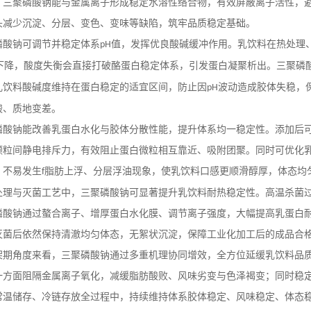
。三聚磷酸钠能与金属离子形成稳定水溶性络合物，有效屏蔽离子活性，
头减少沉淀、分层、变色、变味等缺陷，筑牢品质稳定基础。
磷酸钠可调节并稳定体系
值，发挥优良酸碱缓冲作用。乳饮料在热处理
pH
下降，酸度失衡会直接打破酪蛋白稳定体系，引发蛋白凝聚析出。三聚磷
乳饮料酸碱度维持在蛋白稳定的适宜区间，防止因
波动造成胶体失稳，
pH
酸、质地变差。
磷酸钠能改善乳蛋白水化与胶体分散性能，提升体系均一稳定性。添加后
颗粒间静电排斥力，有效阻止蛋白微粒相互靠近、吸附团聚。同时可优化
，不易发生
脂肪上浮、分层浮油现象，使乳饮料口感更顺滑醇厚，体态均
f
处理与灭菌工艺中，三聚磷酸钠可显著提升乳饮料耐热稳定性。高温杀菌
磷酸钠通过螯合离子、增厚蛋白水化膜、调节离子强度，大幅提高乳蛋白
灭菌后依然保持清澈均匀体态，无絮状沉淀，保障工业化加工后的成品合
架期角度来看，三聚磷酸钠通过多重机理协同增效，全方位延缓乳饮料品
一方面阻隔金属离子氧化，减缓脂肪酸败、风味劣变与色泽褐变；同时稳
常温储存、冷链存放全过程中，持续维持体系胶体稳定、风味稳定、体态