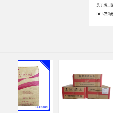
反丁烯二
DHA藻