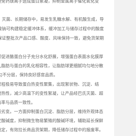
避免钙镁离子造成蛋白絮凝，抑制金属离子催化氧化变
、灭菌、长期储存中，易发生乳糖水解、有机酸生成，导
酸钠可构建稳定缓冲体系，缓冲加工与储存过程中的酸度
保证整批次产品口感、酸度、风味保持一致，避免货架期
可促进酪蛋白分子充分水化舒展，增强蛋白表面水化膜厚
乳脂肪与蛋白的乳化相容性，让脂肪球更细腻均匀地分散
匀不分层，保持良好感官品质。
过程极易导致蛋白热变性聚集，出现絮状物、沉淀、结
耐热性，减少高温下的变性絮凝，让产品经巴氏灭菌、超
格率与品质一致性。
质劣变。一方面抑制蛋白沉淀、脂肪分层，维持外观体态
定酸碱度，抑制微生物易繁殖的酸碱环境，辅助延长保鲜
稳定，有效拉长商品货架期，降低储存过程中的报废率。