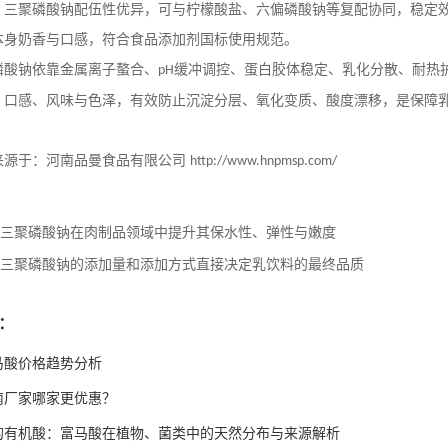
，三聚磷酸钠配伍性优异，可与柠檬酸盐、六偏磷酸钠等复配协同，稳定
本身奶香与口感，符合食品添加剂国标使用规范。
磷酸钠依靠金属离子螯合、
缓冲调控、蛋白胶体稳定、乳化分散、耐热
pH
、口感、风味与色泽，有效防止沉淀分层、氧化变质、酸度漂移，是保障
来源于：河南品曼食品有限公司
http://www.hnpmsp.com/
三聚磷酸钠在肉制品领域中提升其保水性、弹性与嫩度
三聚磷酸钠的添加量和添加方式直接决定乳饮料的最终品质
：
富马酸价格趋势分析
南厂家哪家更优惠？
的有机酸：富马酸在植物、菌类中的天然分布与来源解析