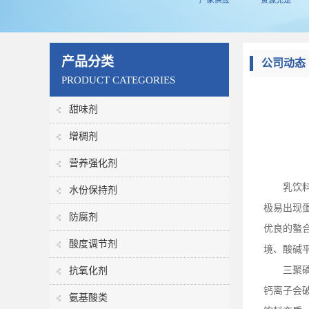
产品分类
公司动态
PRODUCT CATEGORIES
甜味剂
增稠剂
营养强化剂
乳饮
水份保持剂
极易出现
防腐剂
优良的螯
酸度调节剂
境、酸碱
三聚
抗氧化剂
钙离子会
氨基酸类