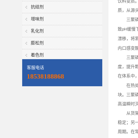
饮料变质
抗结剂
质，从源
增味剂
三聚
致
缓慢
pH
乳化剂
漂移，将
膨松剂
内口感变
着色剂
三聚
度，提升
客服电话
18538188868
在体系中
在热
块。三聚
高温瞬时
从货
稳定；另
周期。在