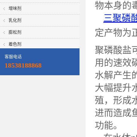
物本身的
增味剂
三聚磷
乳化剂
定产物为
膨松剂
着色剂
聚磷酸盐
客服电话
用的速效
18538188868
水解产生
大幅提升
殖，形成
进而造成
功能。