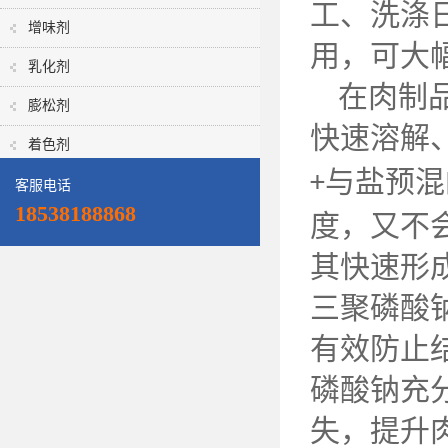
工、洗涤
增味剂
用，可大
乳化剂
在肉制
膨松剂
快速溶解
着色剂
与盐预混
+
客服电话
18538188868
度，又不
其快速形
三聚磷酸
有效防止
磷酸钠充
失，提升