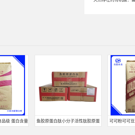
 蛋白含量
鱼胶原蛋白肽小分子活性肽胶原蛋
可可粉可可豆超微
解蛋白粉
白食品级深海鱼水解粉冲剂肽粉
饮料冲调饮品原料