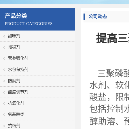
产品分类
公司动态
PRODUCT CATEGORIES
提高三
甜味剂
增稠剂
营养强化剂
水份保持剂
三聚磷
防腐剂
水剂、软
酸度调节剂
酸盐，限
抗氧化剂
包括控制
氨基酸类
醇助溶、
抗结剂