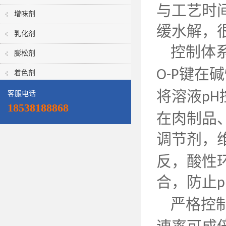
与工艺时
增味剂
缓水解，
乳化剂
控制体
膨松剂
键在碱
O-P
着色剂
将溶液
客服电话
pH
18538188868
在肉制品
调节剂，
反，酸性
合，防止
p
严格控