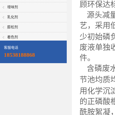
顾环保达
增味剂
源头减
乳化剂
艺，采用
膨松剂
少初始磷
着色剂
废液单独
客服电话
18538188868
件。
含磷废
节池均质
用化学沉
的正磷酸
酰胺絮凝