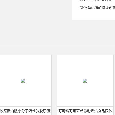
DHA藻油粉的持续创
原蛋白肽小分子活性肽胶原蛋
可可粉可可豆超微粉烘焙食品固体