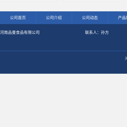
品级深海鱼水解粉冲剂肽粉
饮料冲调饮品原料现货批发可可粉
公司首页
公司介绍
公司动态
产品
河南品曼食品有限公司
联系人：孙方