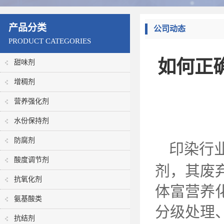
产品分类
公司动态
PRODUCT CATEGORIES
如何正
甜味剂
增稠剂
营养强化剂
水份保持剂
防腐剂
印染行
酸度调节剂
剂，其废
抗氧化剂
体富营养
氨基酸类
分级处理
抗结剂