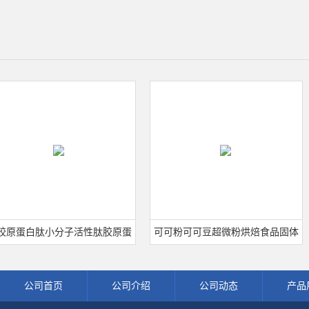
蛋白肽小分子活性肽胶原蛋
可可粉可可豆超微粉烘焙食品固体
宁
级深海鱼水解粉冲剂肽粉
饮料冲调饮品原料现货批发可可粉
公司首页
公司介绍
公司动态
产品