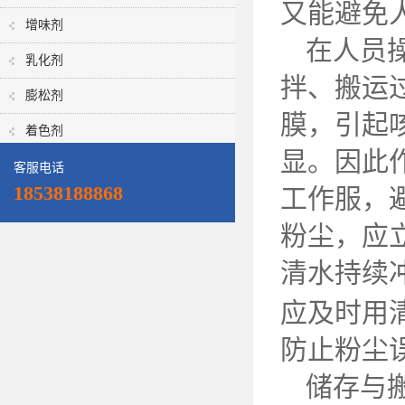
又能避免
增味剂
在人员
乳化剂
拌、搬运
膨松剂
膜，引起
着色剂
显。因此
客服电话
18538188868
工作服，
粉尘，应
清水持续
应及时用
防止粉尘
储存与