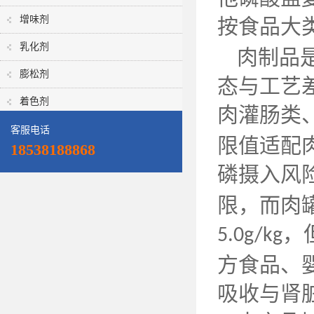
增味剂
按食品大
乳化剂
肉制品
膨松剂
态与工艺
着色剂
肉灌肠类
客服电话
限值适配
18538188868
磷摄入风
限，而肉
，
5.0g/kg
方食品、
吸收与肾