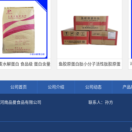
蛋白 食品级 蛋白含量
鱼胶原蛋白肽小分子活性肽胶原蛋
可可
开发票 小麦水解蛋白粉
白食品级深海鱼水解粉冲剂肽粉
饮料
公司首页
公司介绍
公司动态
产品
河南品曼食品有限公司
联系人：孙方