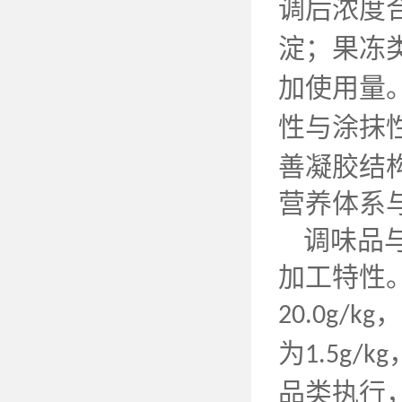
调后浓度
淀；果冻
加使用量
性与涂抹
善凝胶结
营养体系
调味品
加工特性
，
20.0g/kg
为
1.5g/kg
品类执行