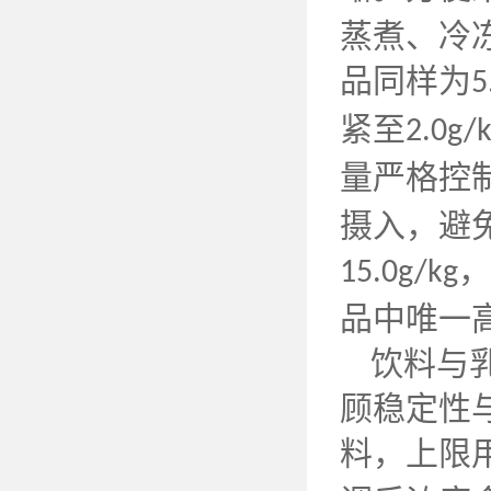
蒸煮、冷
品同样为
5
紧至
2.0g/
量严格控
摄入，避
，
15.0g/kg
品中唯一
饮料与
顾稳定性
料，上限