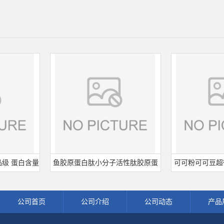
蛋白含量
鱼胶原蛋白肽小分子活性肽胶原蛋
可可粉可可豆超微粉
蛋白粉
白食品级深海鱼水解粉冲剂肽粉
饮料冲调饮品原料现
公司首页
公司介绍
公司动态
产品