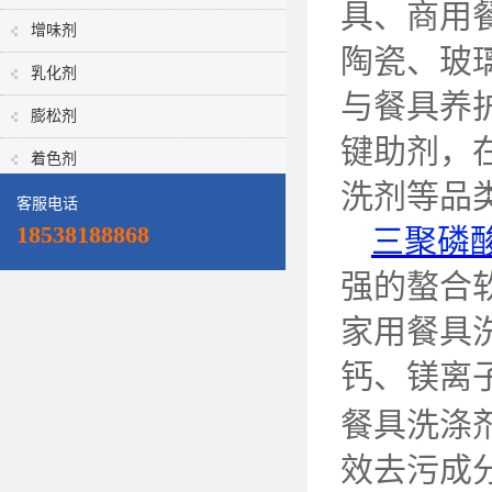
具、商用
增味剂
陶瓷、玻
乳化剂
与餐具养
膨松剂
键助剂，
着色剂
洗剂等品
客服电话
18538188868
三聚磷
强的螯合
家用餐具
钙、镁离
餐具洗涤
效去污成