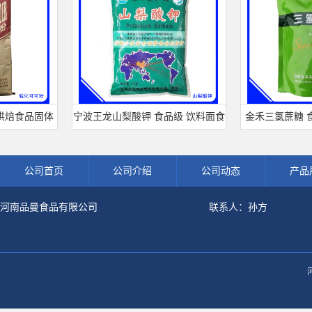
品固体
宁波王龙山梨酸钾 食品级 饮料面食
金禾三氯蔗糖 食品级 
可可粉
熟肉制品防腐剂 食用保 鲜剂
剂 600倍甜度原装正
公司首页
公司介绍
公司动态
产品
河南品曼食品有限公司
联系人：孙方