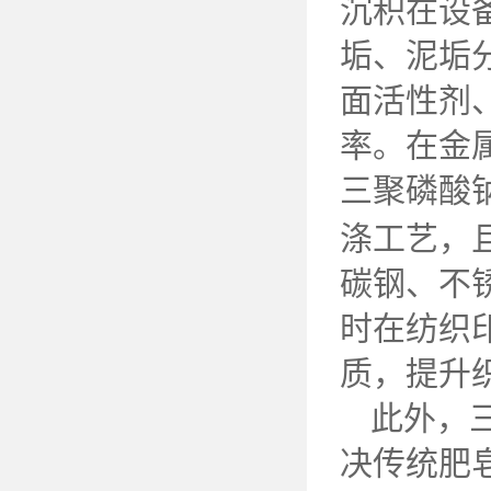
沉积在设
垢、泥垢
面活性剂
率。在金
三聚磷酸
涤工艺，
碳钢、不
时在纺织
质，提升
此外，
决传统肥