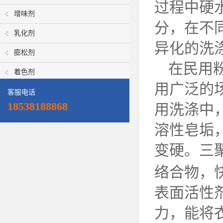
过程中硬
增味剂
分，在不
乳化剂
异化的洗
膨松剂
在民用
着色剂
用广泛的
客服电话
18538188868
用洗涤中
溶性皂垢
变硬。三
络合物，
表面活性
力，能将