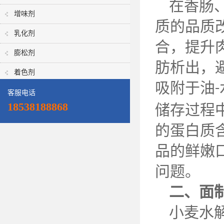
在香肠
增味剂
质的品质
乳化剂
合，提升
膨松剂
肪析出，
着色剂
吸附于油
-
客服电话
18538188868
储存过程
的蛋白质
品的鲜嫩
问题。
二、面
小麦水