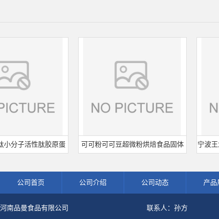
分子活性肽胶原蛋
可可粉可可豆超微粉烘焙食品固体
宁波王龙山
水解粉冲剂肽粉
饮料冲调饮品原料现货批发可可粉
熟肉制品
公司首页
公司介绍
公司动态
产品
河南品曼食品有限公司
联系人：孙方