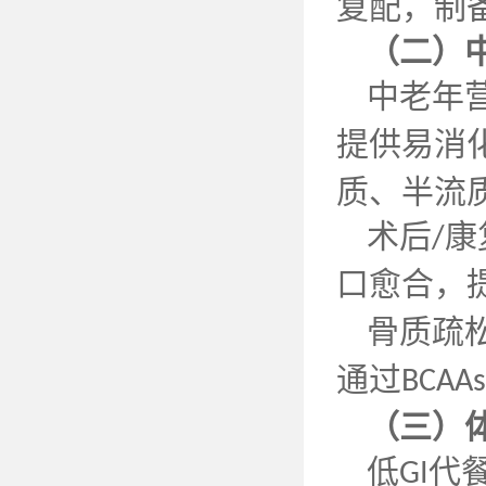
复配，制
（二）
中老年
提供易消
质、半流
术后
康
/
口愈合，
骨质疏
通过
BCAAs
（三）
低
代
GI