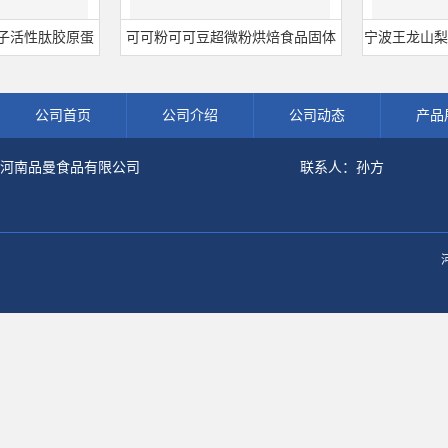
肽胶原蛋
可可粉可可豆超微粉烘焙食品固体
宁波王龙山梨酸钾 
冲剂肽粉
饮料冲调饮品原料现货批发可可粉
熟肉制品防腐剂 
公司首页
公司介绍
公司动态
产品
河南品曼食品有限公司
联系人：孙方