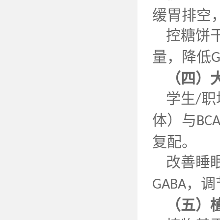
缓胃排空
控糖饼
量，降低
G
（四）
学生
职
/
体）与
BCA
复配。
改善睡
，调
GABA
（五）