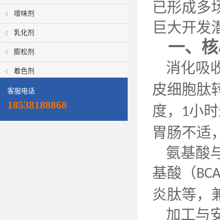
已形成多
增味剂
巨大开发
乳化剂
一、核
膨松剂
消化吸
着色剂
皮细胞肽
客服电话
18538188868
度，
小时
1
胃肠不适
氨基酸
基酸（
BCA
炎肽等，
加工与