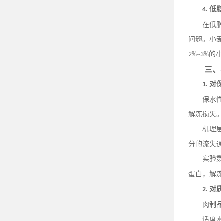
低
4.
在低
问题。小
的
2%~3%
三、
对
1.
保水
解冻损失
机理
分的流失
实验
蛋白，解
对
2.
肉制
适度