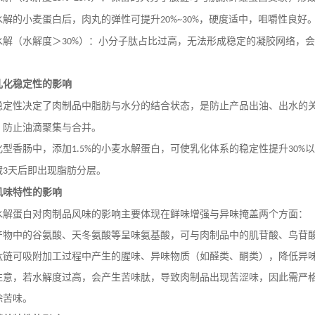
水解的小麦蛋白后，肉丸的弹性可提升
，硬度适中，咀嚼性良好
20%~30%
水解（水解度＞
）：小分子肽占比过高，无法形成稳定的凝胶网络，
30%
乳化稳定性的影响
稳定性决定了肉制品中脂肪与水分的结合状态，是防止产品出油、出水的
，防止油滴聚集与合并。
化型香肠中，添加
的小麦水解蛋白，可使乳化体系的稳定性提升
以
1.5%
30%
藏
天后即出现脂肪分层。
3
风味特性的影响
水解蛋白对肉制品风味的影响主要体现在鲜味增强与异味掩盖两个方面：
产物中的谷氨酸、天冬氨酸等呈味氨基酸，可与肉制品中的肌苷酸、鸟苷
肽链可吸附加工过程中产生的腥味、异味物质（如醛类、酮类），降低异
注意，若水解度过高，会产生苦味肽，导致肉制品出现苦涩味，因此需严
除苦味。