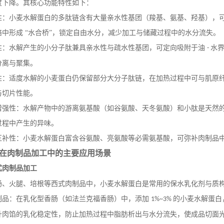
度下降。其核心功能特性如下：
性：小麦水解蛋白的多肽链含有大量亲水性基团（羧基、氨基、羟基），
络中形成
“水合桥”，锁定自由水分，减少加工与储藏过程中的水分流失。
性：水解产生的小分子肽兼具亲水性与疏水性基团，可定向吸附于油
水
-
分离与聚集。
性：适度水解的小麦蛋白仍保留部分大分子肽链，在加热过程中可与肌原
与切片性能。
增强性：水解产物中的游离氨基酸（如谷氨酸、天冬氨酸）和小肽是天然
过程中产生的异味。
互补性：小麦水解蛋白富含谷氨酸、亮氨酸等必需氨基酸，可弥补肉制品
在肉制品加工中的主要应用场景
式肉制品加工
肠、火腿、培根等西式肉制品中，小麦水解蛋白是常用的保水乳化剂与质
制品：在乳化型香肠（如法兰克福香肠）中，添加
的小麦水解蛋白
1%~3%
升肉馅的乳化稳定性，防止加热过程中脂肪析出与水分流失，使成品切面