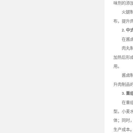
味剂的添
火腿
布，提升
中
2.
在酱
肉丸
加热后形
用。
酱卤
升肉制品
重
3.
在重
型。小麦
体；同时
生产成本