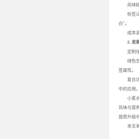
风味
标签
白”。
成本
发
2.
定制
绿色
签属性。
复合
中的应用
小麦
风味与营
提质升级
本文