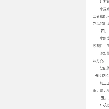
对
5.
小麦
二者搭配
制品的胆
四、
水解
胶凝性；
添加
味劣变。
复配
卡拉胶的
+
加工
率，避免
五、
核
1.