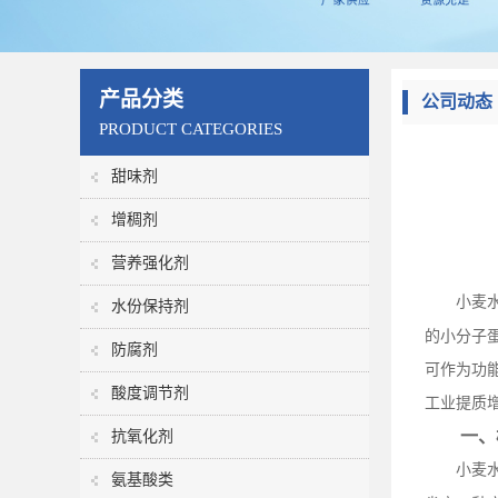
产品分类
公司动态
PRODUCT CATEGORIES
甜味剂
增稠剂
营养强化剂
小麦
水份保持剂
的小分子
防腐剂
可作为功
酸度调节剂
工业提质
一、
抗氧化剂
小麦
氨基酸类