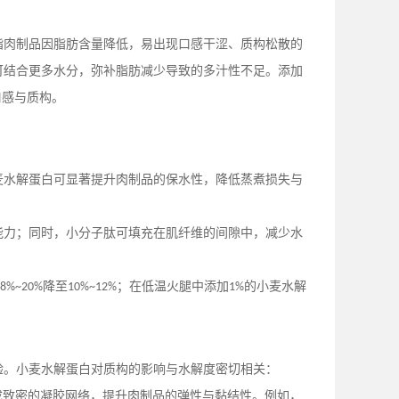
脂肉制品因脂肪含量降低，易出现口感干涩、质构松散的
可结合更多水分，弥补脂肪减少导致的多汁性不足。添加
口感与质构。
麦水解蛋白可显著提升肉制品的保水性，降低蒸煮损失与
能力；同时，小分子肽可填充在肌纤维的间隙中，减少水
降至
；在低温火腿中添加
的小麦水解
18%~20%
10%~12%
1%
验。小麦水解蛋白对质构的影响与水解度密切相关：
成致密的凝胶网络，提升肉制品的弹性与黏结性。例如，