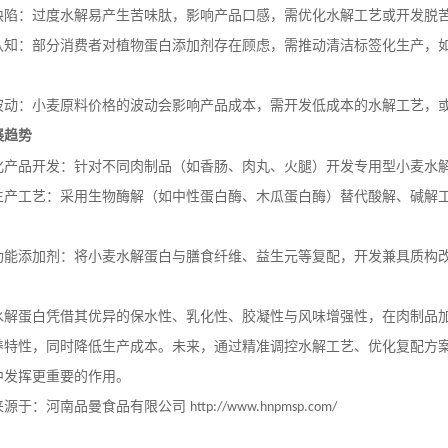
缺陷：过度水解易产生苦味肽，影响产品口感，需优化水解工艺或开发脱
认知：部分消费者对植物蛋白添加剂存在顾虑，需推动清洁标签化生产，
波动：小麦原料价格的波动会影响产品成本，需开发低成本的水解工艺，
展趋势
化产品开发：针对不同肉制品（如香肠、肉丸、火腿）开发专用型小麦水
生产工艺：采用生物酶解（如中性蛋白酶、木瓜蛋白酶）替代酸解、碱解
功能添加剂：将小麦水解蛋白与膳食纤维、益生元等复配，开发兼具质构
。
水解蛋白凭借其优异的保水性、乳化性、胶凝性与风味增强性，在肉制品
养特性，同时降低生产成本。未来，通过精准调控水解工艺、优化复配方
中发挥更重要的作用。
来源于：河南品曼食品有限公司
http://www.hnpmsp.com/