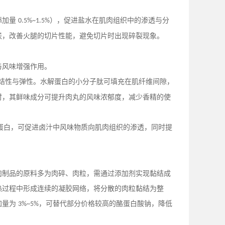
添加量
），促进盐水在肌肉组织中的渗透与分
0.5%~1.5%
联，改善火腿的切片性能，避免切片时出现碎裂现象。
与风味增强作用。
结性与弹性。水解蛋白的小分子肽可填充在肌纤维间隙，
时，其鲜味成分可提升肉丸的风味浓郁度，减少香精的使
蛋白，可促进卤汁中风味物质向肌肉组织的渗透，同时提
肉制品的原料多为肉碎、肉粒，需通过添加剂实现黏结成
热过程中形成连续的凝胶网络，将分散的肉粒黏结为整
加量为
，可替代部分价格较高的酪蛋白酸钠，降低
3%~5%