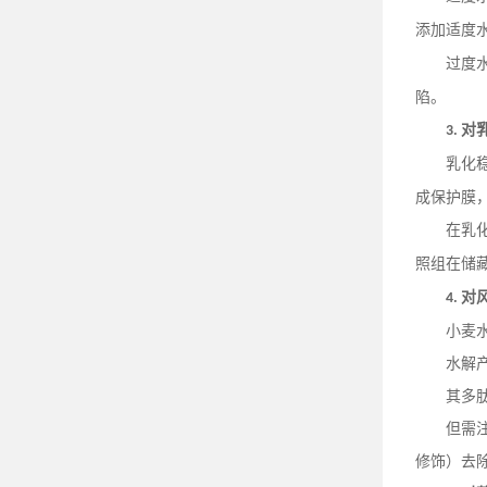
添加适度
过度
陷。
对
3.
乳化
成保护膜
在乳
照组在储
对
4.
小麦
水解
其多
但需
修饰）去