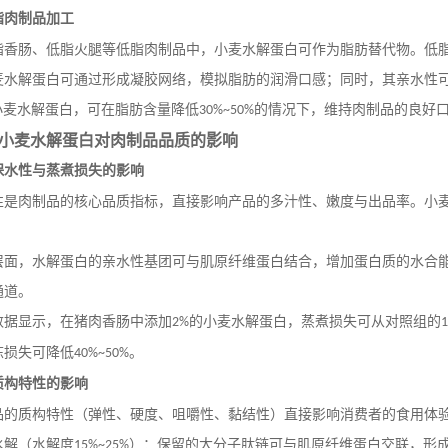
脂肉制品加工
脂香肠、低脂火腿等低脂肉制品中，小麦水解蛋白可作为脂肪替代物。低
麦水解蛋白可通过形成凝胶网络，模拟脂肪的润滑口感；同时，其亲水性
小麦水解蛋白，可在脂肪含量降低
的情况下，维持肉制品的良好
30%~50%
小麦水解蛋白对肉制品品质的影响
保水性与蒸煮损失的影响
性是肉制品的核心品质指标，直接影响产品的多汁性、嫩度与出品率。小
。
层面，水解蛋白的亲水性基团可与肌原纤维蛋白结合，增加蛋白质的水合
通道。
数据显示，在猪肉香肠中添加
的小麦水解蛋白，蒸煮损失可从对照组的
2%
冻损失可降低
。
40%~50%
质构特性的影响
品的质构特性（弹性、硬度、咀嚼性、黏结性）直接影响消费者的食用体
水解（水解度
）：保留的大分子肽链可与肌原纤维蛋白交联，形
15%~25%