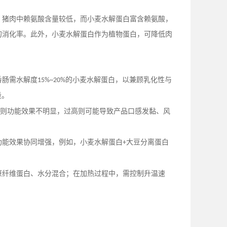
，猪肉中赖氨酸含量较低，而小麦水解蛋白富含赖氨酸，
的消化率。此外，小麦水解蛋白作为植物蛋白，可降低肉
香肠需水解度
的小麦水解蛋白，以兼顾乳化性与
15%~20%
量。
则功能效果不明显，过高则可能导致产品口感发黏、风
功能效果协同增强
，
例如，小麦水解蛋白
大豆分离蛋白
+
原纤维蛋白、水分混合；在加热过程中，需控制升温速