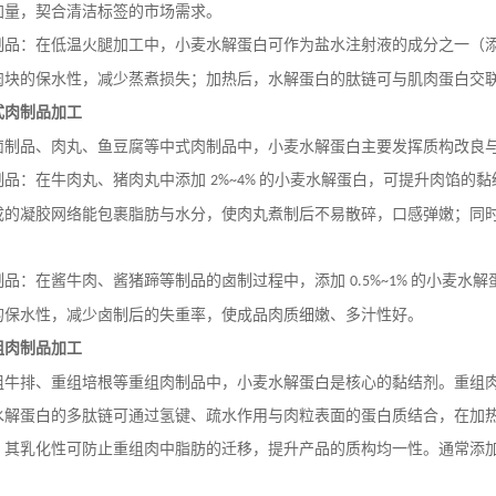
加量，契合清洁标签的市场需求。
制品：在低温火腿加工中，小麦水解蛋白可作为盐水注射液的成分之一（
肉块的保水性，减少蒸煮损失；加热后，水解蛋白的肽链可与肌肉蛋白交
式肉制品加工
卤制品、肉丸、鱼豆腐等中式肉制品中，小麦水解蛋白主要发挥质构改良
制品：在牛肉丸、猪肉丸中添加
的小麦水解蛋白，可提升肉馅的黏
2%~4%
成的凝胶网络能包裹脂肪与水分，使肉丸煮制后不易散碎，口感弹嫩；同
制品：在酱牛肉、酱猪蹄等制品的卤制过程中，添加
的小麦水解
0.5%~1%
的保水性，减少卤制后的失重率，使成品肉质细嫩、多汁性好。
组肉制品加工
组牛排、重组培根等重组肉制品中，小麦水解蛋白是核心的黏结剂。重组
水解蛋白的多肽链可通过氢键、疏水作用与肉粒表面的蛋白质结合，在加
，其乳化性可防止重组肉中脂肪的迁移，提升产品的质构均一性。通常添
。