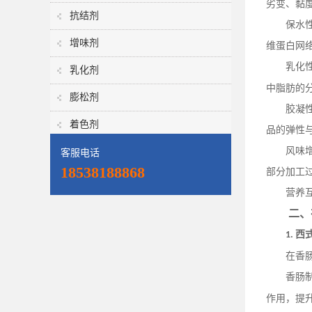
劣变、黏
抗结剂
保水
增味剂
维蛋白网
乳化
乳化剂
中脂肪的
膨松剂
胶凝
着色剂
品的弹性
风味
客服电话
18538188868
部分加工
营养
二、
西
1.
在香
香肠
作用，提