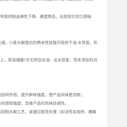
。
会导致肉制品弹性下降、硬度降低，出现软烂的口感缺
关键。小麦水解蛋白的两亲性肽链可吸附于油
水界面，形
-
上，常温储藏
天无明显出油、出水现象；而未添加的对
7
酸协同作用，提升鲜味强度，使产品风味更浓郁；
味的感知强度，改善产品的风味协调性。
格控制水解工艺，或通过脱苦处理（如活性炭吸附、酶解