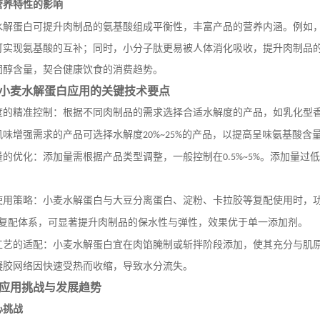
营养特性的影响
水解蛋白可提升肉制品的氨基酸组成平衡性，丰富产品的营养内涵。例如
可实现氨基酸的互补；同时，小分子肽更易被人体消化吸收，提升肉制品
固醇含量，契合健康饮食的消费趋势。
小麦水解蛋白应用的关键技术要点
度的精准控制：根据不同肉制品的需求选择合适水解度的产品，如乳化型
风味增强需求的产品可选择水解度
的产品，以提高呈味氨基酸含
20%~25%
量的优化：添加量需根据产品类型调整，一般控制在
。添加量过低
0.5%~5%
使用策略：小麦水解蛋白与大豆分离蛋白、淀粉、卡拉胶等复配使用时，
复配体系，可显著提升肉制品的保水性与弹性，效果优于单一添加剂。
工艺的适配：小麦水解蛋白宜在肉馅腌制或斩拌阶段添加，使其充分与肌
凝胶网络因快速受热而收缩，导致水分流失。
应用挑战与发展趋势
心挑战