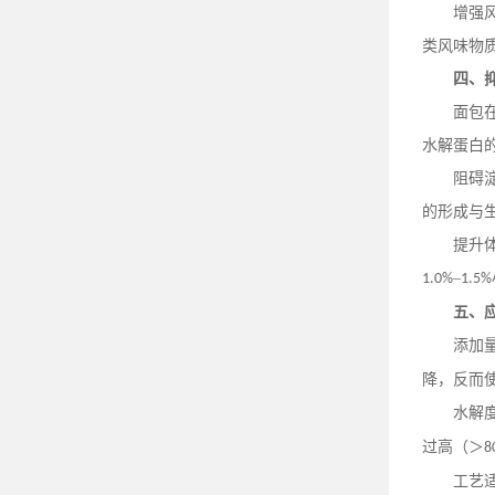
增强
类风味物
四、
面包
水解蛋白
阻碍
的形成与
提升
–
1.0%
1.5%
五、
添加
降，反而
水解
过高（＞
8
工艺