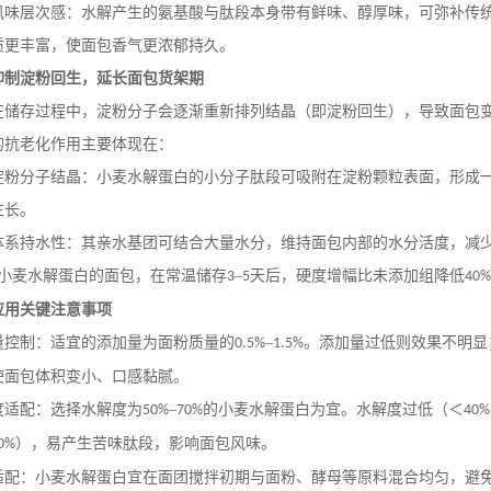
风味层次感：水解产生的氨基酸与肽段本身带有鲜味、醇厚味，可弥补传
质更丰富，使面包香气更浓郁持久。
抑制淀粉回生，延长面包货架期
在储存过程中，淀粉分子会逐渐重新排列结晶（即淀粉回生），导致面包
的抗老化作用主要体现在：
淀粉分子结晶：小麦水解蛋白的小分子肽段可吸附在淀粉颗粒表面，形成
生长。
体系持水性：其亲水基团可结合大量水分，维持面包内部的水分活度，减
小麦水解蛋白的面包，在常温储存
–
天后，硬度增幅比未添加组降低
3
5
40%
应用关键注意事项
量控制：适宜的添加量为面粉质量的
–
。添加量过低则效果不明显
0.5%
1.5%
使面包体积变小、口感黏腻。
度适配：选择水解度为
–
的小麦水解蛋白为宜。水解度过低（＜
50%
70%
40%
），易产生苦味肽段，影响面包风味。
0%
适配：小麦水解蛋白宜在面团搅拌初期与面粉、酵母等原料混合均匀，避