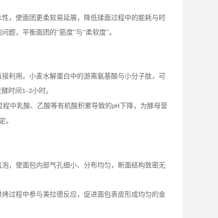
。
水性，使面团更柔软易延展，降低揉面过程中的能耗与时
的问题，平衡面团的
“筋度”与“柔软度”。
：
直接利用。小麦水解蛋白中的游离氨基酸与小分子肽，可
发酵时间
–
小时。
1
2
过程中乳酸、乙酸等有机酸积累导致的
下降，为酵母营
pH
定。
气泡，使面包内部气孔细小、分布均匀，断面结构致密无
烘烤过程中参与美拉德反应，促进面包表皮形成均匀的金