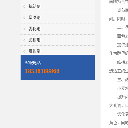
面团持气
抗结剂
调节
增味剂
间。同时
二、
乳化剂
面包
膨松剂
提供
着色剂
作为酵母
维持
客服电话
18538188868
造适宜的
三、
小麦
提升
大孔洞，
优化
黄色，同