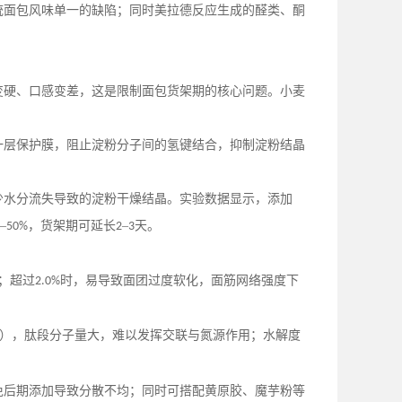
统面包风味单一的缺陷；同时美拉德反应生成的醛类、酮
变硬、口感变差，这是限制面包货架期的核心问题。小麦
一层保护膜，阻止淀粉分子间的氢键结合，抑制淀粉结晶
少水分流失导致的淀粉干燥结晶。实验数据显示，添加
–
，货架期可延长
–
天。
50%
2
3
；超过
时，易导致面团过度软化，面筋网络强度下
2.0%
），肽段分子量大，难以发挥交联与氮源作用；水解度
免后期添加导致分散不均；同时可搭配黄原胶、魔芋粉等