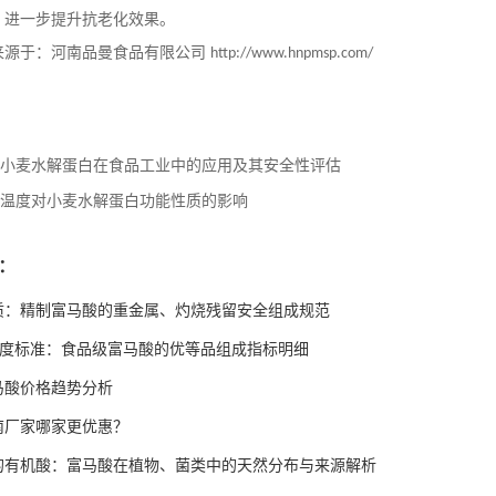
，进一步提升抗老化效果。
来源于：河南品曼食品有限公司
http://www.hnpmsp.com/
小麦水解蛋白在食品工业中的应用及其安全性评估
温度对小麦水解蛋白功能性质的影响
：
质：精制富马酸的重金属、灼烧残留安全组成规范
高纯度标准：食品级富马酸的优等品组成指标明细
富马酸价格趋势分析
南厂家哪家更优惠？
的有机酸：富马酸在植物、菌类中的天然分布与来源解析