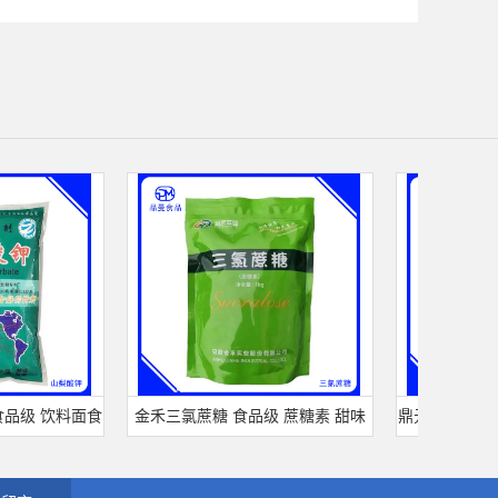
 饮料面食
金禾三氯蔗糖 食品级 蔗糖素 甜味
鼎元 天然可可粉 
保 鲜剂
剂 600倍甜度原装正品 三氯蔗糖
粉 烘培原料 