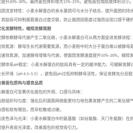
性提升
–
，最终面包体积增大
–
，避免面包塌陷或体积过小
20%
30%
15%
25%
面团流变特性：小麦水解蛋白的亲水基团可与水分子结合，提升面团的持
，其肽段可抑制面筋蛋白过度交联，防止面团因筋度过强而出现口感干硬
优化发酵特性，缩短发酵周期
发酵依赖酵母代谢产生二氧化碳，小麦水解蛋白可从两方面促进发酵进程
速效氮源：酵母生长代谢需要氮源，而小麦粉中的大分子蛋白难以被酵母
的速效氮源，加速酵母增殖与代谢，使面团发酵速度提升
–
，缩短
10%
20%
发酵体系
稳定：小麦水解蛋白的肽段具有一定的缓冲能力，可缓解发酵
pH
生长环境（
–
），避免因
过低抑制酵母活性，保证发酵充分且稳
pH 4.5
5.5
pH
改善面包质构与感官品质
水解蛋白可显著优化面包的外观、口感与风味：
内部组织均匀度：强化后的面筋网络能更均匀地包裹发酵产生的二氧化碳
口感松软有嚼劲，而非松散或过硬。
表皮色泽与光泽：小麦水解蛋白中的氨基酸（如谷氨酸、天门冬氨酸）在
时提升表皮光泽度，改善面包的视觉吸引力。