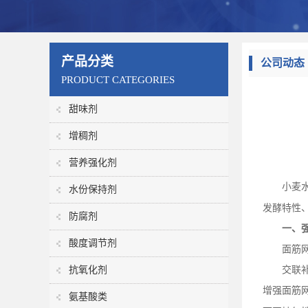
产品分类
公司动态
PRODUCT CATEGORIES
甜味剂
增稠剂
营养强化剂
小麦
水份保持剂
发酵特性
防腐剂
一、
酸度调节剂
面筋
抗氧化剂
交联
增强面筋
氨基酸类