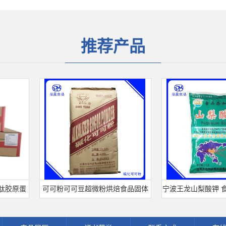
推荐产品
原蛋
可可粉可可豆超微粉烘焙食品固体
宁波王龙山梨酸钾 食品级
粉
饮料冲调饮品原料现货批发可可粉
熟肉制品防腐剂 食用