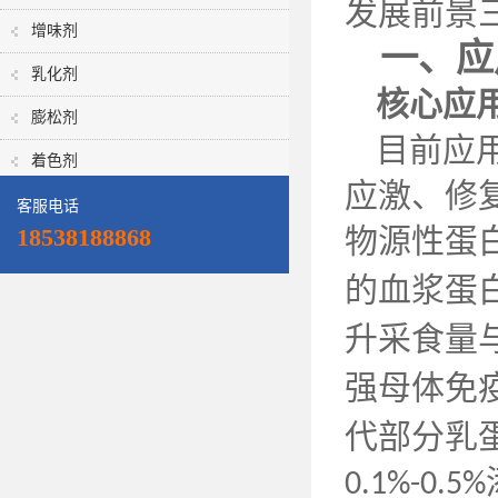
发展前景
增味剂
一、应
乳化剂
核心应
膨松剂
目前应
着色剂
应激、修
客服电话
物源性蛋
18538188868
的血浆蛋
升采食量
强母体免
代部分乳
0.1%-0.5%