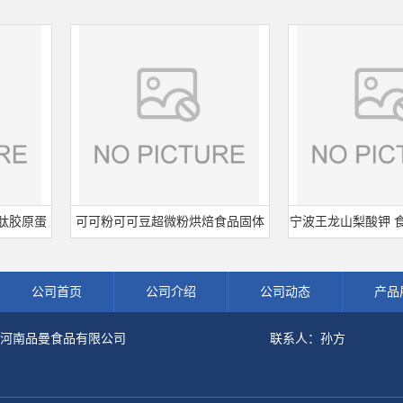
原蛋
可可粉可可豆超微粉烘焙食品固体
宁波王龙山梨酸钾 食品级
粉
饮料冲调饮品原料现货批发可可粉
熟肉制品防腐剂 食用保
公司首页
公司介绍
公司动态
产品
河南品曼食品有限公司
联系人：孙方