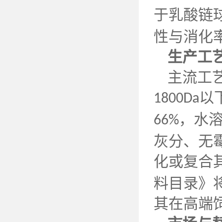
于乳酸链
性与消化
生产工
主流工
以
1800Da
，水
66%
灰分、无
化或复合
料目录》
其在高端