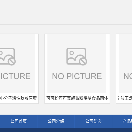
子活性肽胶原蛋
可可粉可可豆超微粉烘焙食品固体
宁波王龙山梨
水解粉冲剂肽粉
饮料冲调饮品原料现货批发可可粉
熟肉制品
公司首页
公司介绍
公司动态
产品