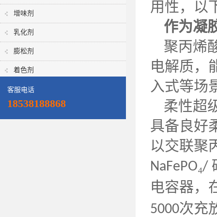
用性，以
增味剂
作为凝
乳化剂
聚丙烯
膨松剂
电解质，
着色剂
入式等场
客服电话
18538188868
柔性超
具备良好
以交联聚
₄
NaFePO
/
电容器，
次充
5000