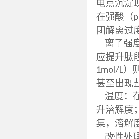
电点沉淀
在强酸（
p
团解离过
离子强
应提升肽
）
1mol/L
甚至出现
温度：
升溶解度
集，溶解
改性处