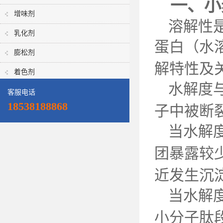
一、小
增味剂
溶解性
乳化剂
蛋白（水
膨松剂
解特性及
着色剂
水解度
客服电话
18538188868
子中被断
当水解
团暴露较
近发生沉
当水解
小分子肽