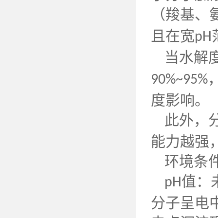
（羧基、
且在宽
pH
当水解
90%~95%
度影响。
此外，
能力越强
环境条
值：
pH
分子呈电