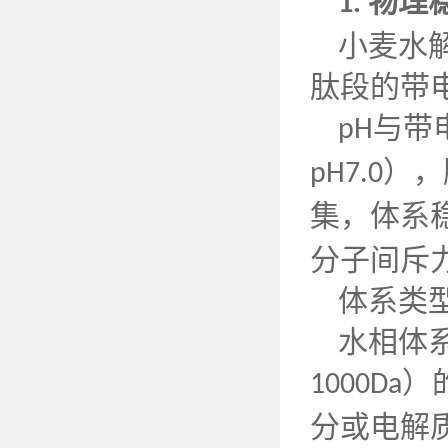
物理
1.
小麦水
肽段的带
与带
pH
），
pH7.0
集，体系
分子间斥
体系类
水相体
）
1000Da
分或电解