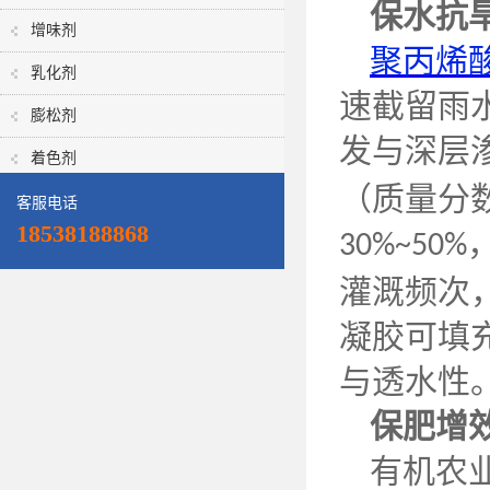
保水抗
增味剂
聚丙烯
乳化剂
速截留雨
膨松剂
发与深层
着色剂
（质量分
客服电话
18538188868
30%~50%
灌溉频次
凝胶可填
与透水性
保肥增
有机农