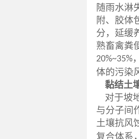
随雨水淋
附、胶体
分，延缓
熟畜禽粪
20%~35%
体的污染
黏结土
对于坡
与分子间
土壤抗风
复合体系